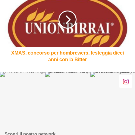
concorso
per
hombrewers,
festeggia
dieci
anni
con
la
Bitter
XMAS, concorso per hombrewers, festeggia dieci
anni con la Bitter
Scopri il nostro network