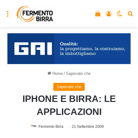
Menu
Vedi il carrello
Accedi
Cambia
C
Home
/
Sapevate che
Sapevate che
IPHONE E BIRRA: LE
APPLICAZIONI
Fermento Birra
21 Settembre 2009