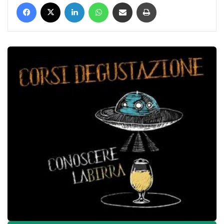
Facebook
X
LinkedIn
WhatsApp
Condividi via mail
Stampa