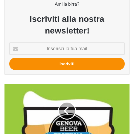
Ami la birra?
Iscriviti alla nostra
newsletter!
Inserisci
la
tua
mail
Genova
Beer
Festival
2018