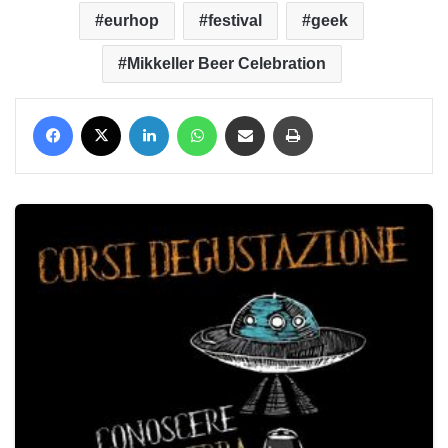
eurhop
festival
geek
Mikkeller Beer Celebration
Facebook
X
LinkedIn
WhatsApp
Condividi via mail
Stampa