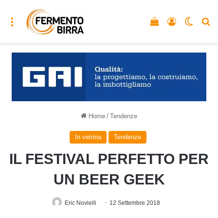
Menu
Vedi il carrello
Accedi
Cambia
C
Home
/
Tendenze
In vetrina
Tendenze
IL FESTIVAL PERFETTO PER
UN BEER GEEK
Eric Novielli
12 Settembre 2018