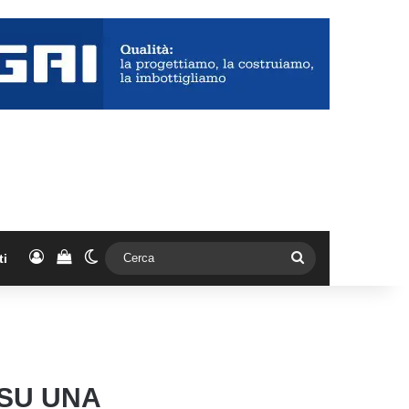
Accedi
Vedi il carrello
Cambia aspetto
Cerca
ti
 SU UNA