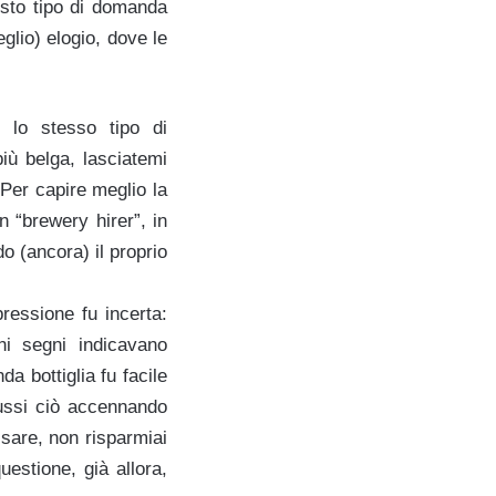
sto tipo di domanda
glio) elogio, dove le
o lo stesso tipo di
iù belga, lasciatemi
Per capire meglio la
 “brewery hirer”, in
 (ancora) il proprio
ressione fu incerta:
ni segni indicavano
a bottiglia fu facile
dussi ciò accennando
ssare, non risparmiai
questione, già allora,