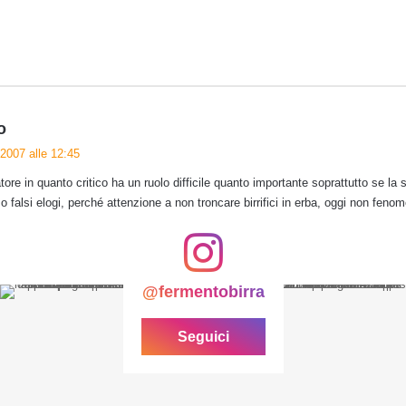
h
o
a
 2007 alle 12:45
d
atore in quanto critico ha un ruolo difficile quanto importante soprattutto se la
e
o falsi elogi, perché attenzione a non troncare birrifici in erba, oggi non fe
t
t
o
:
@fermentobirra
Seguici