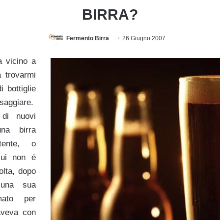
BIRRA?
Fermento Birra
26 Giugno 2007
a vicino a
 trovarmi
 bottiglie
aggiare.
 di nuovi
una birra
tente, o
cui non é
olta, dopo
 una sua
mato per
’aveva con