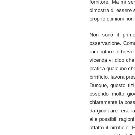
fornitore. Ma mi s
dimostra di essere s
proprie opinioni non
Non sono il primo 
osservazione. Comun
raccontare in breve
vicenda vi dico che
pratica qualcuno ch
birrificio, lavora pre
Dunque, questo tizi
essendo molto giov
chiaramente la possi
da giudicare: era r
alle possibili ragio
affatto il birrificio