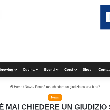
brewing
Cucina
Eventi
Corsi
Shop
Contat
Home
/
News
/
Perché mai chiedere un giudizio su una birra?
News
 MAI CHIEDERE UN GIUDIZIO