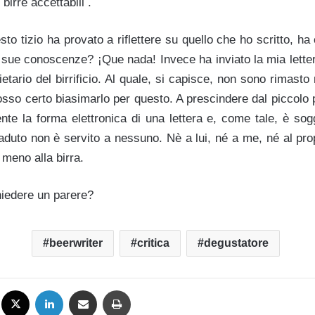
birre accettabili .
o tizio ha provato a riflettere su quello che ho scritto, ha 
a sue conoscenze? ¡Que nada! Invece ha inviato la mia lette
ietario del birrificio. Al quale, si capisce, non sono rimasto
sso certo biasimarlo per questo. A prescindere dal piccolo 
te la forma elettronica di una lettera e, come tale, è sogg
duto non è servito a nessuno. Nè a lui, né a me, né al propie
 meno alla birra.
hiedere un parere?
beerwriter
critica
degustatore
Facebook
X
LinkedIn
Condividi via mail
Stampa