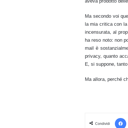
aveva prodotto delle 
Ma secondo voi quest
la mia critica con l
incensurata, al prop
ha reso noto: non po
mail è sostanzialmen
privacy, quanto acca
E, si suppone, tanto
Ma allora, perché c
Condividi