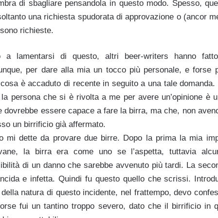
embra di sbagliare pensandola in questo modo. Spesso, que
oltanto una richiesta spudorata di approvazione o (ancor me
 sono richieste.
a lamentarsi di questo, altri beer-writers hanno fatt
que, per dare alla mia un tocco più personale, e forse p
 cosa è accaduto di recente in seguito a una tale domanda. 
 la persona che si è rivolta a me per avere un’opinione è un
e dovrebbe essere capace a fare la birra, ma che, non avendo
sso un birrificio già affermato.
o mi dette da provare due birre. Dopo la prima la mia imp
ane, la birra era come uno se l’aspetta, tuttavia alcu
bilità di un danno che sarebbe avvenuto più tardi. La second
ancida e infetta. Quindi fu questo quello che scrissi. Intro
ni della natura di questo incidente, nel frattempo, devo confe
. Forse fui un tantino troppo severo, dato che il birrificio in 