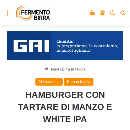
Menu
Vedi il carrello
Accedi
Cambia
C
Home
/
Birra in tavola
Abbinamenti
Birra in tavola
HAMBURGER CON
TARTARE DI MANZO E
WHITE IPA