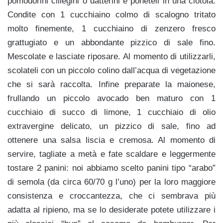
pomodorini ciliegini o datterini e poneteli in una ciotola.
Condite con 1 cucchiaino colmo di scalogno tritato
molto finemente, 1 cucchiaino di zenzero fresco
grattugiato e un abbondante pizzico di sale fino.
Mescolate e lasciate riposare. Al momento di utilizzarli,
scolateli con un piccolo colino dall’acqua di vegetazione
che si sarà raccolta. Infine preparate la maionese,
frullando un piccolo avocado ben maturo con 1
cucchiaio di succo di limone, 1 cucchiaio di olio
extravergine delicato, un pizzico di sale, fino ad
ottenere una salsa liscia e cremosa. Al momento di
servire, tagliate a metà e fate scaldare e leggermente
tostare 2 panini: noi abbiamo scelto panini tipo “arabo”
di semola (da circa 60/70 g l’uno) per la loro maggiore
consistenza e croccantezza, che ci sembrava più
adatta al ripieno, ma se lo desiderate potete utilizzare i