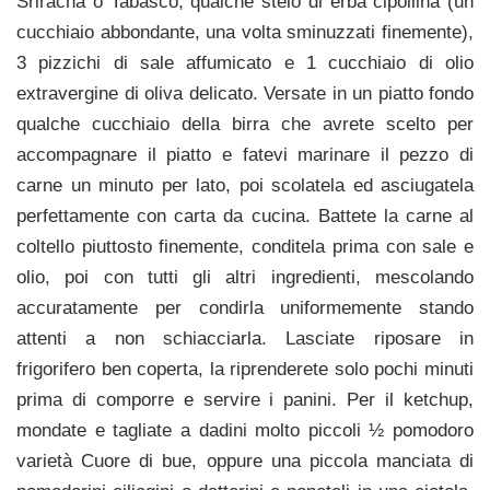
Sriracha o Tabasco, qualche stelo di erba cipollina (un
cucchiaio abbondante, una volta sminuzzati finemente),
3 pizzichi di sale affumicato e 1 cucchiaio di olio
extravergine di oliva delicato. Versate in un piatto fondo
qualche cucchiaio della birra che avrete scelto per
accompagnare il piatto e fatevi marinare il pezzo di
carne un minuto per lato, poi scolatela ed asciugatela
perfettamente con carta da cucina. Battete la carne al
coltello piuttosto finemente, conditela prima con sale e
olio, poi con tutti gli altri ingredienti, mescolando
accuratamente per condirla uniformemente stando
attenti a non schiacciarla. Lasciate riposare in
frigorifero ben coperta, la riprenderete solo pochi minuti
prima di comporre e servire i panini. Per il ketchup,
mondate e tagliate a dadini molto piccoli ½ pomodoro
varietà Cuore di bue, oppure una piccola manciata di