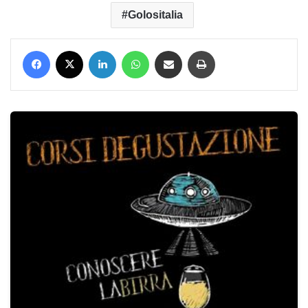
Golositalia
Facebook
X
LinkedIn
WhatsApp
Condividi via mail
Stampa