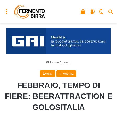
Menu
Vedi il carrello
Accedi
Cambia
C
Home
/
Eventi
Eventi
In vetrina
FEBBRAIO, TEMPO DI
FIERE: BEERATTRACTION E
GOLOSITALIA