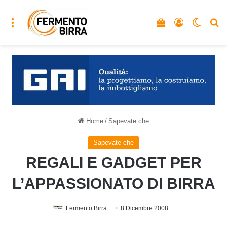
Menu
Vedi il carrello
Accedi
Cambia
C
Home
/
Sapevate che
Sapevate che
REGALI E GADGET PER
L’APPASSIONATO DI BIRRA
Fermento Birra
8 Dicembre 2008