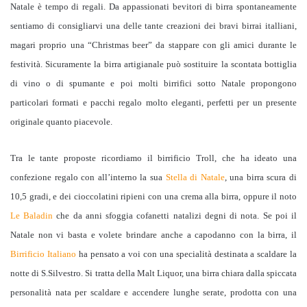
Natale è tempo di regali. Da appassionati bevitori di birra spontaneamente
sentiamo di consigliarvi una delle tante creazioni dei bravi birrai italliani,
magari proprio una “Christmas beer” da stappare con gli amici durante le
festività. Sicuramente la birra artigianale può sostituire la scontata bottiglia
di vino o di spumante e poi molti birrifici sotto Natale propongono
particolari formati e pacchi regalo molto eleganti, perfetti per un presente
originale quanto piacevole.
Tra le tante proposte ricordiamo il birrificio Troll, che ha ideato una
confezione regalo con all’interno la sua
Stella di Natale
, una birra scura di
10,5 gradi, e dei cioccolatini ripieni
con una crema alla birra, oppure
il noto
Le Baladin
che da anni sfoggia cofanetti natalizi degni di
nota. Se poi il
Natale non vi basta e volete brindare anche a capodanno con la birra, il
Birrificio Italiano
ha pensato a voi con una specialità destinata a scaldare la
notte di S.Silvestro. Si tratta della Malt Liquor, una birra chiara dalla spiccata
personalità nata per scaldare e accendere lunghe serate, prodotta con una