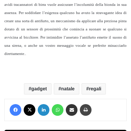
avidi tracannatori di birra vuole assicurare l’incolumità della bionda in sua
assenza. P
er soddisfare l’esigenza qualcuno ha avuto la stravagante idea di
creare una sorta di antifurto, un meccanismo da applicare alla preziosa pinta
dotato di un sensore di prossimità che comincia a suonare se qualcuno si
avvicina al bicchiere. Per intimidire l’assetato l’antifurto emette il suono di
una sirena, o anche un vostro messaggio vocale se preferite minacciarlo
direttamente..
gadget
natale
regali
Facebook
X
LinkedIn
WhatsApp
Condividi via mail
Stampa