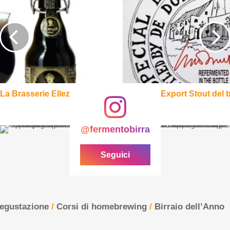
Export
Stout
del
birrificio
De
Dolle
La Brasserie Ellezelloise
Extra Export Stout del bi
@fermentobirra
Seguici
degustazione
/
Corsi di homebrewing
/
Birraio dell’Anno