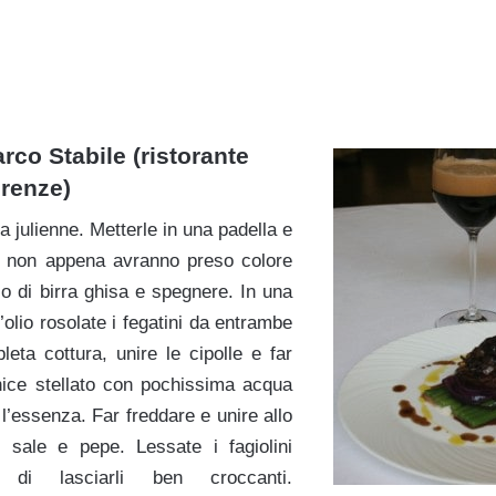
rco Stabile (ristorante
irenze)
lla julienne. Metterle in una padella e
e, non appena avranno preso colore
o di birra ghisa e spegnere. In una
’olio rosolate i fegatini da entrambe
leta cottura, unire le cipolle e far
anice stellato con pochissima acqua
l’essenza. Far freddare e unire allo
 sale e pepe. Lessate i fagiolini
di lasciarli ben croccanti.