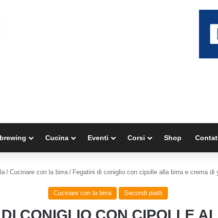
brewing
Cucina
Eventi
Corsi
Shop
Contat
la
/
Cucinare con la birra
/
Fegatini di coniglio con cipolle alla birra e crema di 
Cucinare con la birra
Secondi piatti
 DI CONIGLIO CON CIPOLLE A