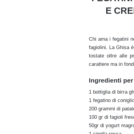
E CRE
Chi ama i fegatini 
fagiolini. La Ghisa è
tostate oltre alle 
carattere ma in fon
Ingredienti pe
1 bottiglia di birra g
1 fegatino di conigli
200 grammi di patat
100 gr di fagioli fres
50gr di yogurt magr
1 cipolla rossa