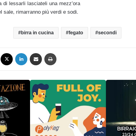
di lessarli lasciateli una mezz’ora
l sale, rimarranno più verdi e sodi.
birra in cucina
fegato
secondi
Facebook
X
LinkedIn
Condividi via mail
Stampa