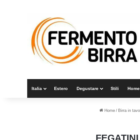
Italia
Estero
Degustare
Stili
Home
Home
/
Birra in tavo
FEGATINI