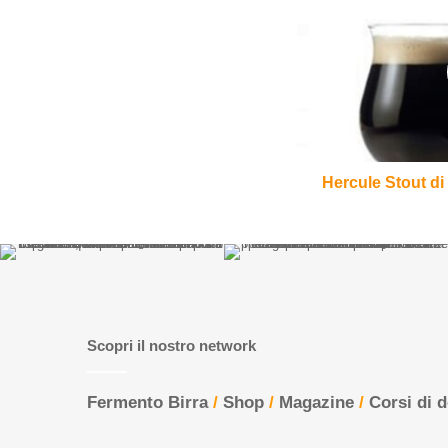
Stout
di
La
Brasserie
Ellezelloise
Hercule Stout di 
Scopri il nostro network
Fermento Birra
/
Shop
/
Magazine
/
Corsi di 