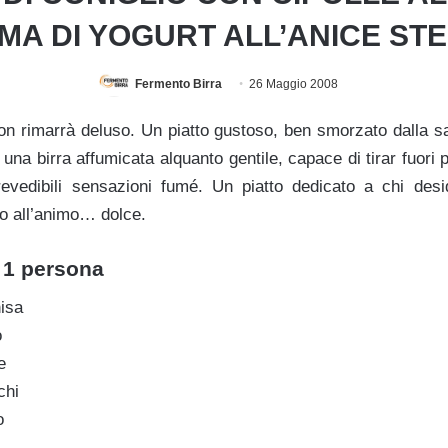
MA DI YOGURT ALL’ANICE ST
Fermento Birra
26 Maggio 2008
non rimarrà deluso. Un piatto gustoso, ben smorzato dalla sa
 una birra affumicata alquanto gentile, capace di tirar fuori 
prevedibili sensazioni fumé. Un piatto dedicato a chi de
do all’animo… dolce.
r 1 persona
hisa
o
e
chi
o