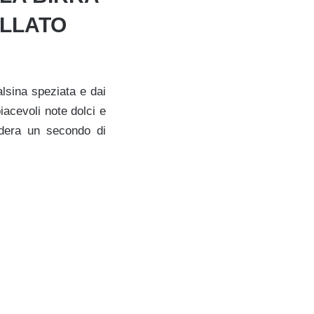
ELLATO
lsina speziata e dai
piacevoli note dolci e
sidera un secondo di