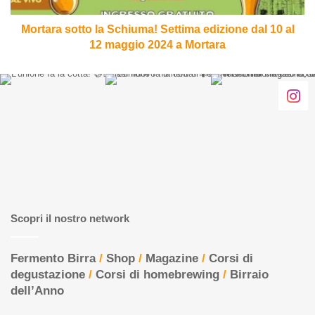
al
12
Mortara sotto la Schiuma! Settima edizione dal 10 al
maggio
12 maggio 2024 a Mortara
2024
a
Mortara
Scopri il nostro network
Fermento Birra
/
Shop
/
Magazine
/
Corsi di
degustazione
/
Corsi di homebrewing
/
Birraio
dell’Anno