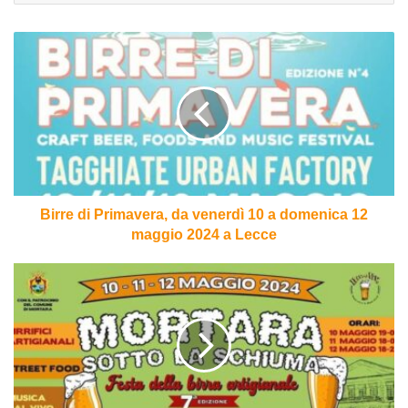
Birre
di
Primavera,
da
venerdì
10
a
domenica
12
maggio
Birre di Primavera, da venerdì 10 a domenica 12
2024
maggio 2024 a Lecce
a
Lecce
Mortara
sotto
la
Schiuma!
Settima
edizione
dal
10