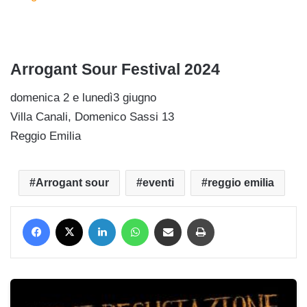
Arrogant Sour Festival 2024
domenica 2 e lunedì3 giugno
Villa Canali,
Domenico Sassi 13
Reggio Emilia
Arrogant sour
eventi
reggio emilia
Facebook
X
LinkedIn
WhatsApp
Condividi via mail
Stampa