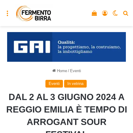
Menu
Vedi il carrello
Accedi
Cambia
C
Home
/
Eventi
Eventi
In vetrina
DAL 2 AL 3 GIUGNO 2024 A
REGGIO EMILIA È TEMPO DI
ARROGANT SOUR