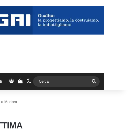
Accedi
Vedi il carrello
Cambia aspetto
Cerca
ti
 a Mortara
TTIMA