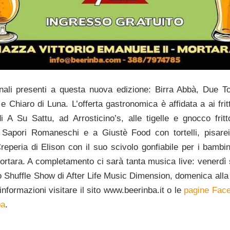
gianali presenti a questa nuova edizione: Birra Abbà, Due T
 Chiaro di Luna. L’offerta gastronomica è affidata a ai frit
di A Su Sattu, ad Arrosticino’s, alle tigelle e gnocco fritt
ì Sapori Romaneschi e a Giustè Food con tortelli, pisarei
Creperia di Elison con il suo scivolo gonfiabile per i bambi
Mortara. A completamento ci sarà tanta musica live: venerdì
lo Shuffle Show di After Life Music Dimension, domenica all
nformazioni visitare il sito www.beerinba.it o le
pagine Fac
ba
.