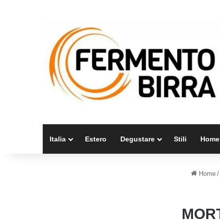
Italia
Estero
Degustare
Stili
Home
Home
/
MORT