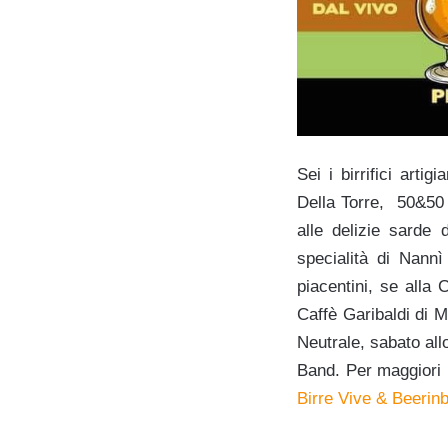
Sei i birrifici arti
Della Torre, 50&50 e
alle delizie sarde 
specialità di Nann
piacentini, se alla 
Caffè Garibaldi di 
Neutrale, sabato al
Band. Per maggiori i
Birre Vive & Beerin