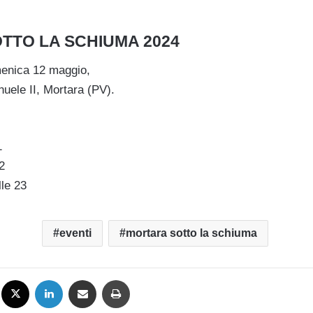
TTO LA SCHIUMA 2024
menica 12 maggio,
uele II
, Mortara (PV).
1
2
lle 23
eventi
mortara sotto la schiuma
Facebook
X
LinkedIn
Condividi via mail
Stampa