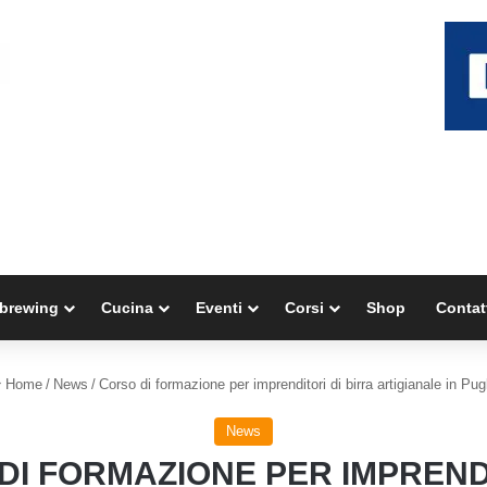
brewing
Cucina
Eventi
Corsi
Shop
Contat
Home
/
News
/
Corso di formazione per imprenditori di birra artigianale in Pug
News
DI FORMAZIONE PER IMPRENDI