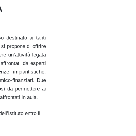
A
 destinato ai tanti
 si propone di offrire
e un’attività legata
affrontati da esperti
nze impiantistiche,
omico-finanziari. Due
osì da permettere ai
ffrontati in aula.
ll’istituto entro il