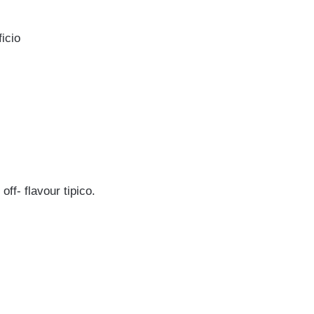
icio
f- flavour tipico.