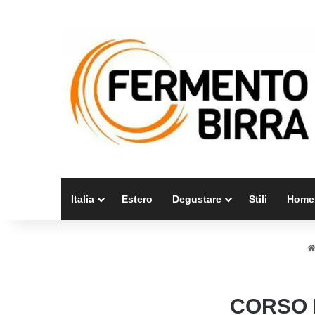
Italia
Estero
Degustare
Stili
Home
CORSO 