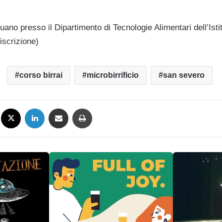
ttuano presso il Dipartimento di Tecnologie Alimentari dell’Istit
iscrizione)
corso birrai
microbirrificio
san severo
Facebook
X
LinkedIn
Condividi via mail
Stampa