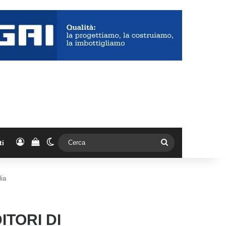
Accedi
Vedi il carrello
Cambia aspetto
Cerca
ti
lia
TORI DI