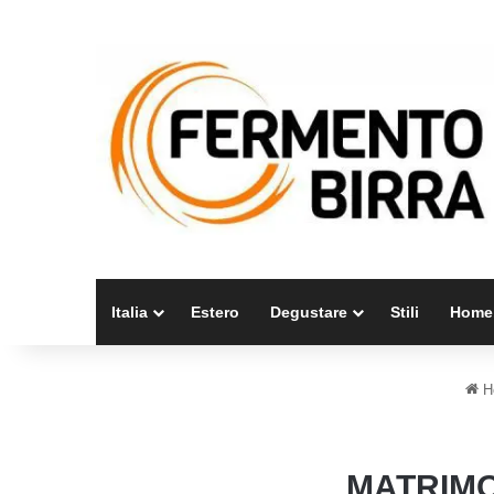
Italia
Estero
Degustare
Stili
Home
H
MATRIMO