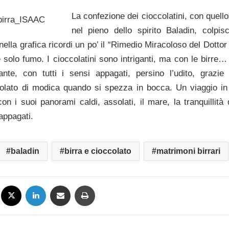
La confezione dei cioccolatini, con quello 
nel pieno dello spirito Baladin, colpisc
lla grafica ricordi un po’ il “Rimedio Miracoloso del Dottor 
 solo fumo. I cioccolatini sono intriganti, ma con le birre
ante, con tutti i sensi appagati, persino l’udito, grazie
olato di modica quando si spezza in bocca. Un viaggio in
 con i suoi panorami caldi, assolati, il mare, la tranquillità
 appagati.
baladin
birra e cioccolato
matrimoni birrari
Facebook
X
LinkedIn
Condividi via mail
Stampa