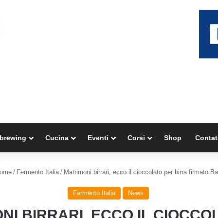
brewing
Cucina
Eventi
Corsi
Shop
Contat
ome
/
Fermento Italia
/
Matrimoni birrari, ecco il cioccolato per birra firmato Ba
Fermento Italia
News
NI BIRRARI, ECCO IL CIOCCO