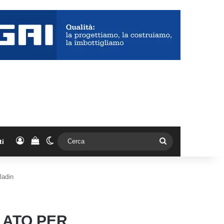
Accedi
Vedi il carrello
Cambia aspetto
Cerca
ti
ladin
LATO PER