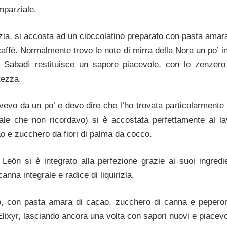
imparziale.
izia, si accosta ad un cioccolatino preparato con pasta ama
affè. Normalmente trovo le note di mirra della Nora un po’ i
di Sabadì restituisce un sapore piacevole, con lo zenzer
tezza.
vevo da un po’ e devo dire che l’ho trovata particolarmente 
nale che non ricordavo) si è accostata perfettamente al 
o e zucchero da fiori di palma da cocco.
a Leön si è integrato alla perfezione grazie ai suoi ingredi
nna integrale e radice di liquirizia.
no, con pasta amara di cacao, zucchero di canna e peperon
lixyr, lasciando ancora una volta con sapori nuovi e piacevo