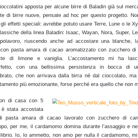
ioccolatini apposta per alcune birre di Baladin già sul mer
ette di birre nuove, pensate ad hoc per questo progetto. 
gli effetti speciali: avrebbe potuto usare Terre, Lune o le 
classiche della linea Baladin: Isaac, Wayan, Nora, Super, L
polavoro, riuscendo anche ad accostare una blanche, l
o con pasta amara di cacao aromatizzato con zucchero di 
tte di limone e vaniglia. L’accostamento mi ha lasc
rfetto, con una bellissima persistenza in bocca di 
ibrato, che non arrivava dalla birra né dal cioccolato, ma
tamento più emozionante, forse perché era quello che non m
on di casa con 5
 è stata accostata
di pasta amara di cacao lavorato con zucchero di ca
po, per me, il cardamomo domina durante l’assaggio e nell
ilibrio. Io, lo ammetto, non amo per nulla il cardamomo, mi