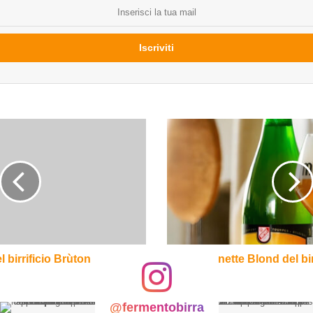
Moinette
Blond
del
birrificio
Dupont
l birrificio Brùton
Moinette Blond del bi
@fermentobirra