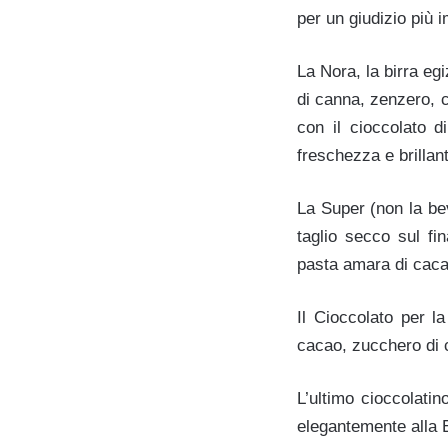
per un giudizio più 
La Nora, la birra eg
di canna, zenzero, c
con il cioccolato 
freschezza e brillan
La Super (non la be
taglio secco sul fi
pasta amara di caca
Il Cioccolato per l
cacao, zucchero di ca
L’ultimo cioccolati
elegantemente alla E