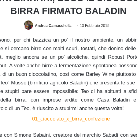
BIRRA FIRMATO BALADIN
Andrea Camaschella
13 Febbraio 2015
 sono, per chi bazzica un po’ il nostro ambiente, un abb
e si cercano birre con malti scuri, tostati, che donino delle
t, meglio ancora se un po’ alcoliche, quindi Robust Port
out. A volte anche birre a fermentazione spontanea possono
 di un buon cioccolatino, così come Barley Wine piuttosto
eo” Musso (birrificio agricolo Baladin) che presenta le sue
re stupiti pare essere impossibile: Teo ci ha abituati a sfi
 della birra, con imprese ardite come Casa Baladin e 
lo di un Teo, è riuscito a stupirmi anche questa volta!
re con Simone Sabaini, creatore del marchio Sabadì con s