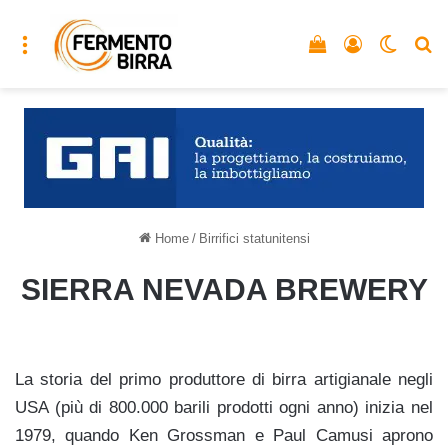
Menu
Vedi il carrello
Accedi
Cambia
C
Home
/
Birrifici statunitensi
SIERRA NEVADA BREWERY
La storia del primo produttore di birra artigianale negli
USA (più di 800.000 barili prodotti ogni anno) inizia nel
1979, quando Ken Grossman e Paul Camusi aprono