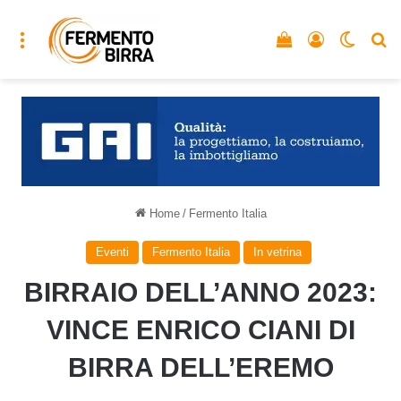
Menu
Vedi il carrello
Accedi
Cambia
C
Home
/
Fermento Italia
Eventi
Fermento Italia
In vetrina
BIRRAIO DELL’ANNO 2023:
VINCE ENRICO CIANI DI
BIRRA DELL’EREMO