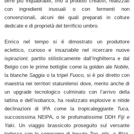
birre più inquadrabili, fino a prodotti creativi, realizzati
con ingredienti inusuali o con fermenti non
convenzionali, alcuni dei quali preparati in colture
dedicate e di proprietà del birrificio umbro.
Enrico nel tempo si è dimostrato un produttore
eclettico, curioso e insaziabile nel ricercare nuove
ispirazioni: partito stilisticamente dall’Inghilterra e dal
Belgio con le prime bottiglie come la golden ale
Nobile
,
la blanche
Saggia
o la tripel
Fuoco,
si è poi diretto con
maestria nei territori statunitensi dove, merito anche di
un upgrade tecnologico culminato con l’arrivo della
lattina e dell’isobarico, ha realizzato esplosive e nitide
declinazioni di IPA come la tropicaleggiante
Tuca
,
succosissima NEIPA, o le profumatissime DDH
Fiji e
Yaki
. Un viaggio brassicolo proseguito sul versante
tedesco con le compagne di bevute
Zoe
, pils, e
Blaz
,