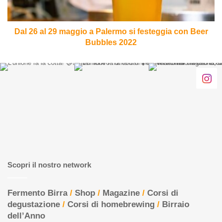
si
festeggia
con
Dal 26 al 29 maggio a Palermo si festeggia con Beer
Beer
Bubbles 2022
Bubbles
2022
Scopri il nostro network
Fermento Birra
/
Shop
/
Magazine
/
Corsi di
degustazione
/
Corsi di homebrewing
/
Birraio
dell’Anno