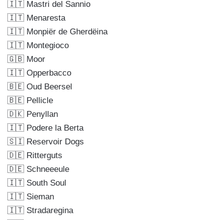
🇮🇹 Mastri del Sannio
🇮🇹 Menaresta
🇮🇹 Monpiër de Gherdëina
🇮🇹 Montegioco
🇬🇧 Moor
🇮🇹 Opperbacco
🇧🇪 Oud Beersel
🇧🇪 Pellicle
🇩🇰 Penyllan
🇮🇹 Podere la Berta
🇸🇮 Reservoir Dogs
🇩🇪 Ritterguts
🇩🇪 Schneeeule
🇮🇹 South Soul
🇮🇹 Sieman
🇮🇹 Stradaregina