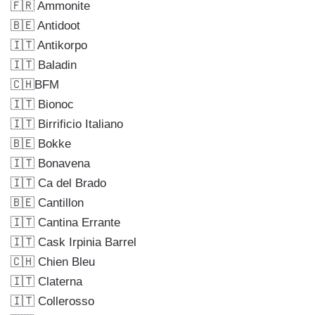
🇫🇷 Ammonite
🇧🇪 Antidoot
🇮🇹 Antikorpo
🇮🇹 Baladin
🇨🇭BFM
🇮🇹 Bionoc
🇮🇹 Birrificio Italiano
🇧🇪 Bokke
🇮🇹 Bonavena
🇮🇹 Ca del Brado
🇧🇪 Cantillon
🇮🇹 Cantina Errante
🇮🇹 Cask Irpinia Barrel
🇨🇭 Chien Bleu
🇮🇹 Claterna
🇮🇹 Collerosso