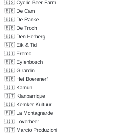
🇪🇸 Cyclic Beer Farm
🇧🇪 De Cam
🇧🇪 De Ranke
🇧🇪 De Troch
🇧🇪 Den Herberg
🇳🇴 Eik & Tid
🇮🇹 Eremo
🇧🇪 Eylenbosch
🇧🇪 Girardin
🇧🇪 Het Boerenerf
🇮🇹 Kamun
🇮🇹 Klanbarrique
🇩🇪 Kemker Kultuur
🇫🇷 La Montagnarde
🇮🇹 Loverbeer
🇮🇹 Marcio Produzioni