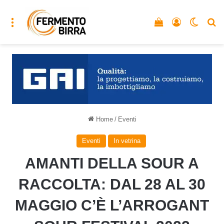
Menu
Vedi il carrello
Accedi
Cambia
C
Home
/
Eventi
Eventi
In vetrina
AMANTI DELLA SOUR A
RACCOLTA: DAL 28 AL 30
MAGGIO C’È L’ARROGANT