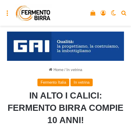
Menu
Vedi il carrello
Accedi
Cambia
C
Home
/
In vetrina
Fermento Italia
In vetrina
IN ALTO I CALICI:
FERMENTO BIRRA COMPIE
10 ANNI!