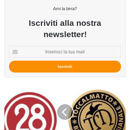
Ami la birra?
Iscriviti alla nostra
newsletter!
Inserisci
la
tua
mail
Toccalmatto
si
unisce
alla
belga
Caulier:
parla