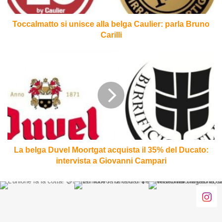
Bruno
Carilli
Toccalmatto si unisce alla belga Caulier: parla Bruno
Carilli
La
belga
Duvel
Moortgat
acquista
il
35%
del
Ducato:
intervista
La belga Duvel Moortgat acquista il 35% del Ducato:
a
intervista a Giovanni Campari
Giovanni
Campari