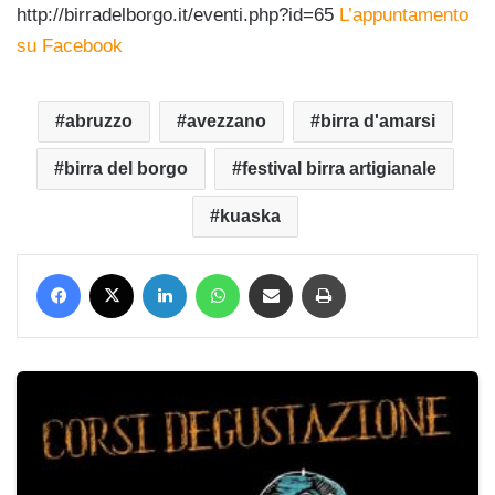
http://birradelborgo.it/eventi.php?id=65
L’appuntamento
su Facebook
abruzzo
avezzano
birra d'amarsi
birra del borgo
festival birra artigianale
kuaska
Facebook
X
LinkedIn
WhatsApp
Condividi via mail
Stampa