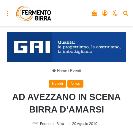
Menu
Vedi il carrello
Accedi
Cambia
C
Home
/
Eventi
Eventi
News
AD AVEZZANO IN SCENA
BIRRA D’AMARSI
Fermento Birra
20 Agosto 2010