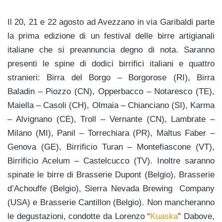
Il 20, 21 e 22 agosto ad Avezzano in via Garibaldi parte
la prima edizione di un festival delle birre artigianali
italiane che si preannuncia degno di nota. Saranno
presenti le spine di dodici birrifici italiani e quattro
stranieri: Birra del Borgo – Borgorose (RI), Birra
Baladin – Piozzo (CN), Opperbacco – Notaresco (TE),
Maiella – Casoli (CH), Olmaia – Chianciano (SI), Karma
– Alvignano (CE), Troll – Vernante (CN), Lambrate –
Milano (MI), Panil – Torrechiara (PR), Maltus Faber –
Genova (GE), Birrificio Turan – Montefiascone (VT),
Birrificio Acelum – Castelcucco (TV). Inoltre saranno
spinate le birre di Brasserie Dupont (Belgio), Brasserie
d’Achouffe (Belgio), Sierra Nevada Brewing Company
(USA) e Brasserie Cantillon (Belgio). Non mancheranno
le degustazioni, condotte da Lorenzo “
Kuaska
” Dabove,