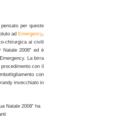
ha pensato per queste
voluto ad
Emergency
,
chirurgica ai civili
y Natale 2008” ed è
i Emergency. La birra
e procedimento con il
’imbottigliamento con
brandy invecchiato in
“Nua Natale 2008” ha
nti