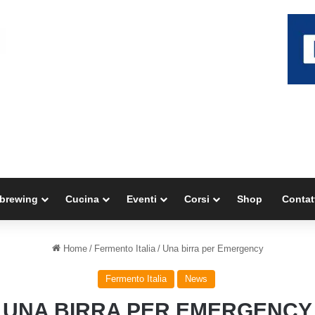
brewing
Cucina
Eventi
Corsi
Shop
Contat
Home
/
Fermento Italia
/
Una birra per Emergency
Fermento Italia
News
UNA BIRRA PER EMERGENCY