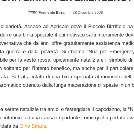
Fermento Birra
28 Dicembre 2008
solidarietà. Accade ad Apricale dove il Piccolo Birrificio 
rodurre una birra speciale il cui ricavato sarà interamente de
vernativa che da anni offre gratuitamente assistenza medico-
dalla guerra e dalla povertà. Si chiama “Nua per Emergenc
bile per la veste rossa, tipicamente natalizia e il simbolo d
n soltanto per l’intento benefico, ma anche per il particolar
ata. Si tratta infatti di una birra speziata al momento dell
 aromatico ottenuto dalla lunga macerazione di spezie in un 
le serate natalizie tra amici o festeggiare il capodanno, la 
i contribuire ad una causa importante come quella portata ava
ondata da
Gino Strada
.