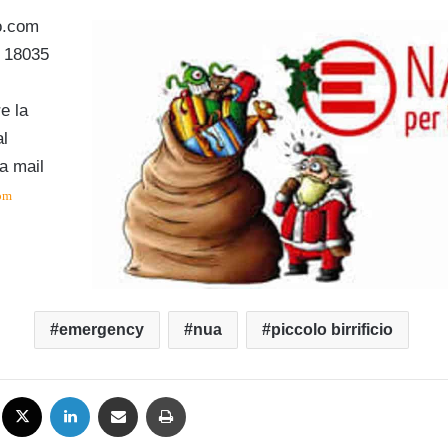
io.com
0 18035
e la
al
na mail
com
emergency
nua
piccolo birrificio
Facebook
X
LinkedIn
Condividi via mail
Stampa