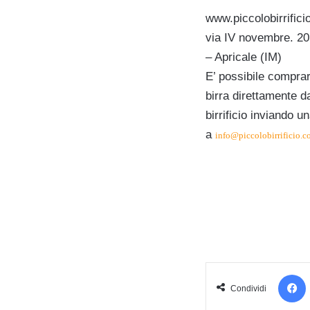
www.piccolobirrific
via IV novembre. 2
– Apricale (IM)
E’ possibile comprar
birra direttamente d
birrificio inviando u
a
info@piccolobirrificio.
Condividi