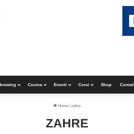
brewing
Cucina
Eventi
Corsi
Shop
Contat
Home
/
zahre
ZAHRE