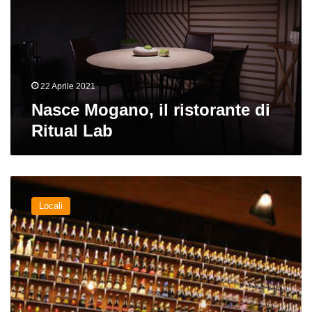
di
Ritual
Lab
22 Aprile 2021
Nasce Mogano, il ristorante di
Ritual Lab
Birra
al
Locali
ristorante:
Open
Roma