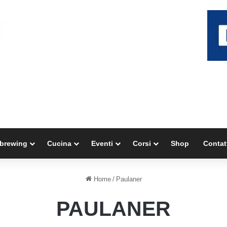
brewing
Cucina
Eventi
Corsi
Shop
Contat
Home
/
Paulaner
PAULANER