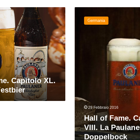
Hall
of
Germania
Fame.
Capitolo
VIII.
La
Paulaner
Salvator
Doppelbock
me. Capitolo XL.
estbier
29 Febbraio 2016
Hall of Fame. C
VIII. La Paulane
Doppelbock