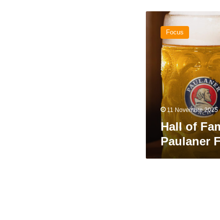
Hall
of
Focus
Fame.
Capitolo
XL.
Paulaner
Festbier
11 Novembre 2025
Hall of Fa
Paulaner F