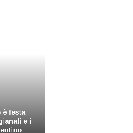
 è festa
gianali e i
sentino