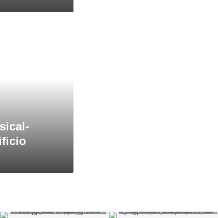
sical-
ificio