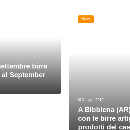
A
Bibbiena
News
(AR)
è
festa
con
le
birre
artigianali
settembre birra
e
i
e al September
prodotti
del
casentino
3 Luglio 2010
A Bibbiena (AR)
con le birre arti
prodotti del ca