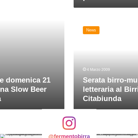
Serata
birro-
News
musical-
letteraria
al
Birrificio
Citabiunda
4 Marzo 2009
 e domenica 21
Serata birro-mu
rna Slow Beer
letteraria al Birr
a
Citabiunda
@fermentobirra