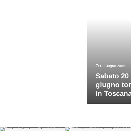
giugno
torna
Slow
Beer
in
Toscana
12 Giugno 2009
Sabato 20
giugno to
in Toscan