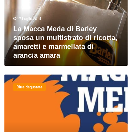
Barley
sposa
un
17 Luglio 2014
multistrato
La Macca Meda di Barley
di
ricotta,
sposa un multistrato di ricotta,
amaretti
amaretti e marmellata di
e
arancia amara
marmellata
di
arancia
amara
Macca
Meda
Birre degustate
del
birrificio
Barley