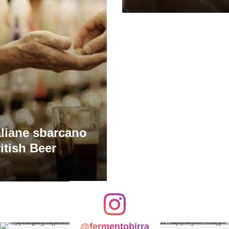
taliane sbarcano
itish Beer
@fermentobirra