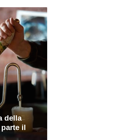
a della
parte il