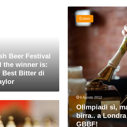
Olimpiadi
sì,
Estero
ma
della
birra..
a
Londra
parte
ish Beer Festival
il
the winner is:
GBBF!
 Best Bitter di
aylor
6 Agosto 2012
Olimpiadi sì, m
birra.. a Londra 
GBBF!