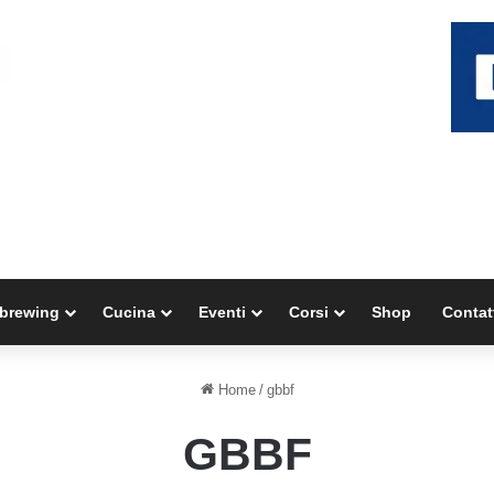
brewing
Cucina
Eventi
Corsi
Shop
Contat
Home
/
gbbf
GBBF