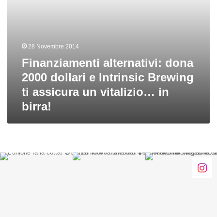
assicura
un
vitalizio…
in
birra!
28 Novembre 2014
Finanziamenti alternativi: dona
2000 dollari e Intrinsic Brewing
ti assicura un vitalizio… in
birra!