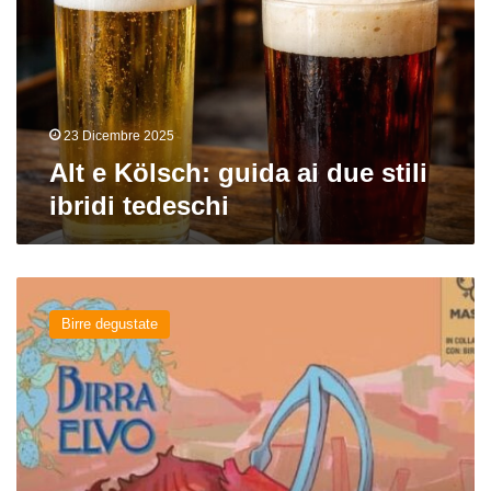
ai
due
stili
ibridi
tedeschi
23 Dicembre 2025
Alt e Kölsch: guida ai due stili
ibridi tedeschi
Alterelvo
del
Birre degustate
birrificio
Birra
Elvo