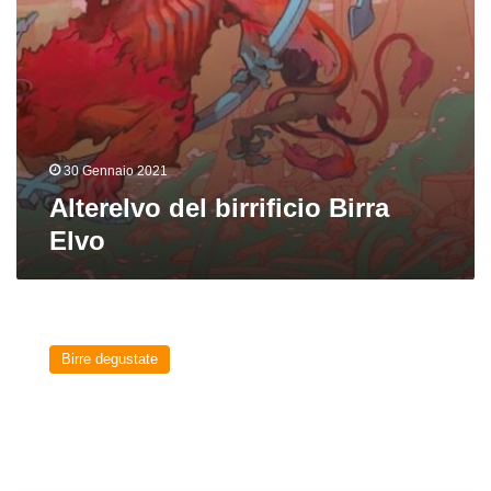
30 Gennaio 2021
Alterelvo del birrificio Birra
Elvo
Alt
del
Birre degustate
birrificio
Uerige