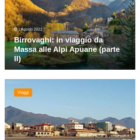
Massa
alle
Alpi
Apuane
1 Agosto 2022
(parte
II)
Birrovaghi: in viaggio da
Massa alle Alpi Apuane (parte
II)
Birrovaghi:
in
Viaggi
viaggio
da
Massa
alle
Alpi
Apuane
(parte