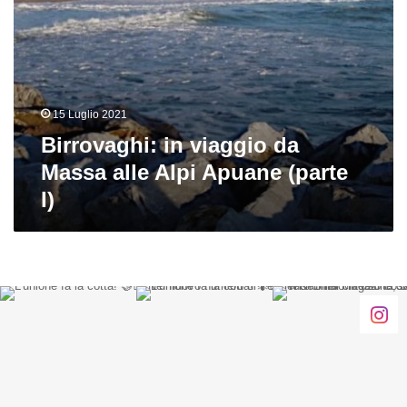
I)
15 Luglio 2021
Birrovaghi: in viaggio da
Massa alle Alpi Apuane (parte
I)