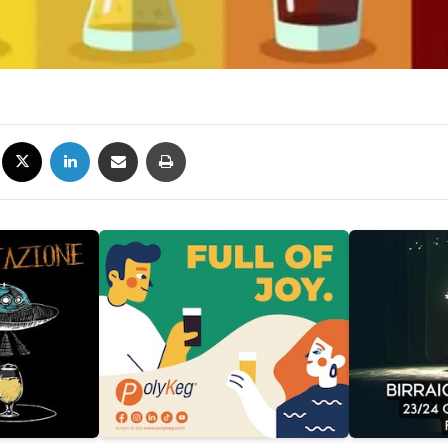
Facebook
X
LinkedIn
Condividi via mail
Stampa