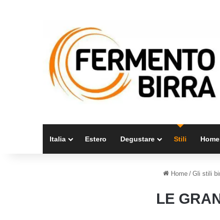
Italia
Estero
Degustare
Stili
Home
Home
/
Gli stili b
LE GRAN