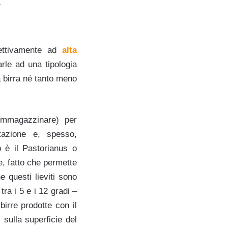
pettivamente ad
alta
arle ad una tipologia
a birra né tanto meno
 immagazzinare) per
tazione e, spesso,
o è il Pastorianus o
e, fatto che permette
 questi lieviti sono
tra i 5 e i 12 gradi –
birre prodotte con il
sulla superficie del