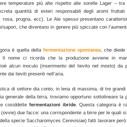
ere temperature più alte rispetto alle sorelle Lager – tra
reta quantità di esteri responsabili degli aromi fruttati 
 rosa, prugna, ecc). Le Ale spesso presentano caratteris
i/sapori, che diventano in genere più spiccate con l’aument
goria è quella della
fermentazione spontanea
, che diede 
o. Il nome ci ricorda che la produzione avviene in man
oè alcun inoculo (inserimento del lievito nel mosto) da p
e dai lieviti presenti nell’aria.
ica di settore dia conto, in lena di massima, di tre grandi 
gia generale della birra, troviamo opportuno sottolineare l
lle cosiddette
fermentazioni ibride
. Questa categoria è r
(ovvie) due facce: una corrispondente a birre per le quali si 
(della specie Saccharomyces Cerevisiae) fatti lavorare però