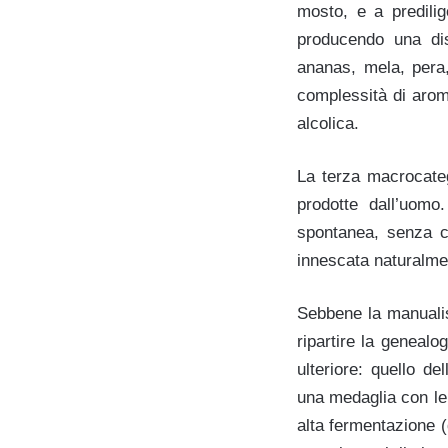
mosto, e a predilig
producendo una disc
ananas, mela, pera,
complessità di arom
alcolica.
La terza macrocate
prodotte dall’uom
spontanea, senza ci
innescata naturalment
Sebbene la manualist
ripartire la genealo
ulteriore: quello de
una medaglia con le 
alta fermentazione 