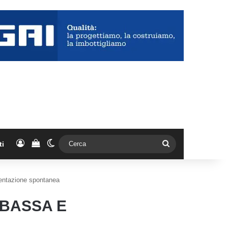
Accedi
Vedi il carrello
Cambia aspetto
Cerca
ti
rmentazione spontanea
 BASSA E
A