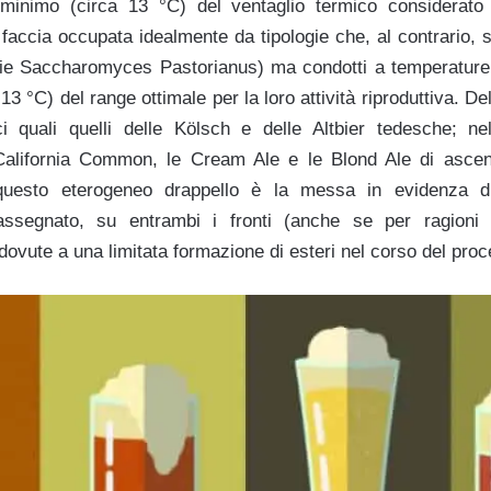
 minimo (circa 13 °C) del ventaglio termico considerato o
 faccia occupata idealmente da tipologie che, al contrario, si
ie Saccharomyces Pastorianus) ma condotti a temperature e
13 °C) del range ottimale per la loro attività riproduttiva. D
stici quali quelli delle Kölsch e delle Altbier tedesche; 
e California Common, le Cream Ale e le Blond Ale di ascen
uesto eterogeneo drappello è la messa in evidenza 
rassegnato, su entrambi i fronti (anche se per ragioni o
 dovute a una limitata formazione di esteri nel corso del pro