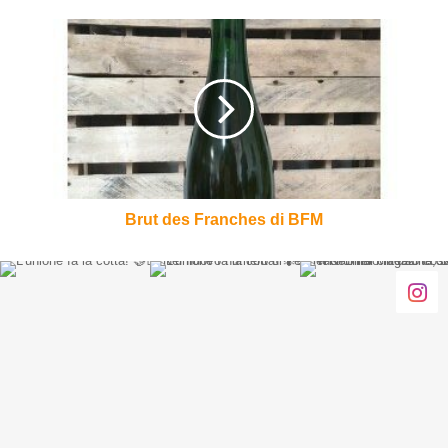
Brut
des
Franches
di
BFM
Brut des Franches di BFM