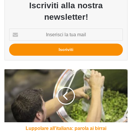
Iscriviti alla nostra
newsletter!
Inserisci
la
tua
mail
Luppolare
all'italiana:
parola
ai
birrai
Luppolare all'italiana: parola ai birrai