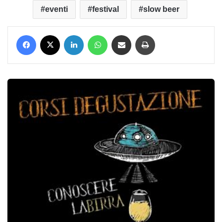
eventi
festival
slow beer
Facebook
X
LinkedIn
WhatsApp
Condividi via mail
Stampa