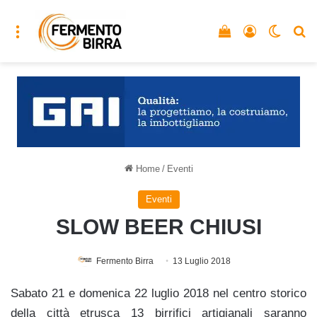
Menu
Vedi il carrello
Accedi
Cambia
C
Home
/
Eventi
Eventi
SLOW BEER CHIUSI
Fermento Birra
13 Luglio 2018
Sabato 21 e domenica 22 luglio 2018 nel centro storico
della città etrusca 13 birrifici artigianali saranno