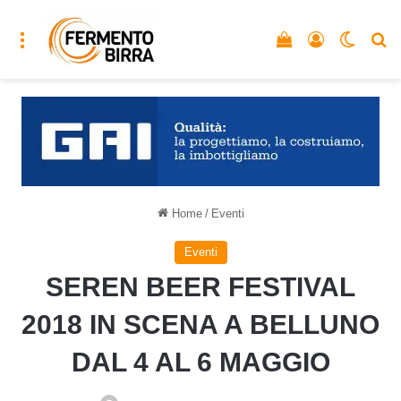
Menu
Vedi il carrello
Accedi
Cambia
C
Home
/
Eventi
Eventi
SEREN BEER FESTIVAL
2018 IN SCENA A BELLUNO
DAL 4 AL 6 MAGGIO