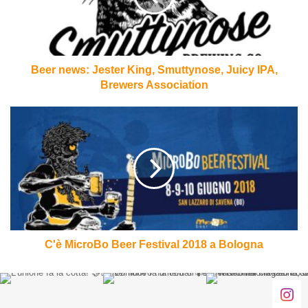
Juicy
IPA,
Brewers
Association
Beer news: Jester King, Smuttynose, Juicy IPA,
Brewers Association
C'è
MicroBo
Beer
Festival
2018
a
Bologna
C'è MicroBo Beer Festival 2018 a Bologna