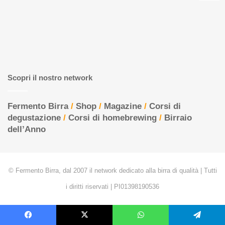
Scopri il nostro network
Fermento Birra
/
Shop
/
Magazine
/
Corsi di
degustazione
/
Corsi di homebrewing
/
Birraio
dell’Anno
© Fermento Birra, dal 2007 il network dedicato alla birra di qualità | Tutti
i diritti riservati | PI01398190536
Facebook
X
WhatsApp
Telegram