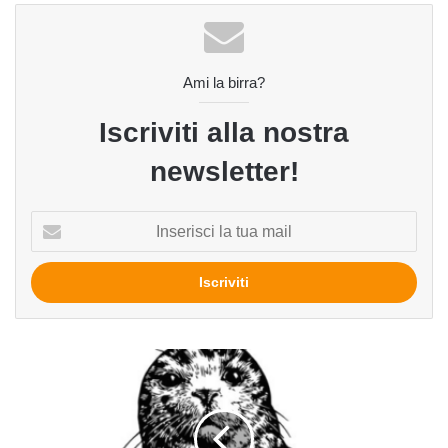
Ami la birra?
Iscriviti alla nostra
newsletter!
Inserisci
la
tua
mail
Beer
news:
Jester
King,
Smuttynose,