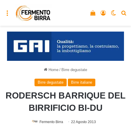
Menu
Vedi il carrello
Accedi
Cambia
C
Home
/
Birre degustate
Birre degustate
Birre italiane
RODERSCH BARRIQUE DEL
BIRRIFICIO BI-DU
Fermento Birra
22 Agosto 2013