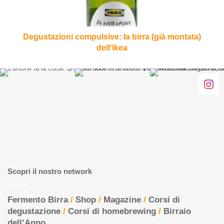
dell'Ikea
Degustazioni compulsive: la birra (già montata)
dell'Ikea
Scopri il nostro network
Fermento Birra
/
Shop
/
Magazine
/
Corsi di
degustazione
/
Corsi di homebrewing
/
Birraio
dell’Anno