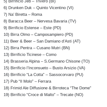
5) Birrificio Jeb – Trivero (BI)
6) Drunken Duk – Quinto Vicentino (VI)
7) Na’ Biretta – Roma
8) Baracca Beer – Nervesa Bavaria (TV)
9) Birrificio Estense – Este (PD)
10) Birra Olmo – Camposampiero (PD)
11) Beer & Beer – San Damiano d’Asti (AT)
12) Birra Pentra – Cusano Mutri (BN)
13) Birrificio Ticinese – Como
14) Brasseria Alpina – S.Germano Chisone (TO)
15) Birrificio l’Inconsueto – Busto Arsizio (VA)
16) Birrificio “La Cotta” – Sassocorvaro (PU)
17) Pub “Il Molo” – Ferrara
18) Frimid Ale Diffusione & Birroteca “The Dome”
19) Birrificio “Croce di Malto” – Trecate (NO)