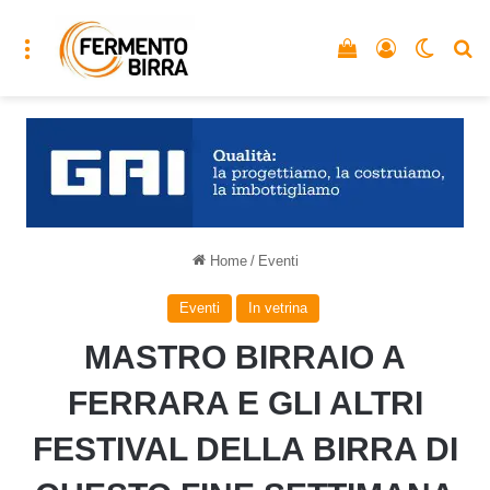
Menu
Vedi il carrello
Accedi
Cambia
C
Home
/
Eventi
Eventi
In vetrina
MASTRO BIRRAIO A
FERRARA E GLI ALTRI
FESTIVAL DELLA BIRRA DI