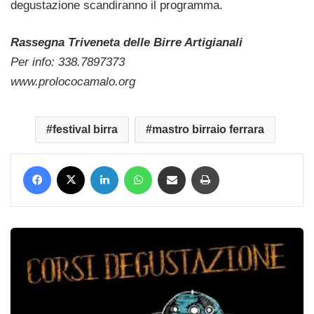
degustazione scandiranno il programma.
Rassegna Triveneta delle Birre Artigianali
Per info: 338.7897373
www.prolococamalo.org
festival birra
mastro birraio ferrara
Facebook
X
LinkedIn
WhatsApp
Condividi via mail
Stampa