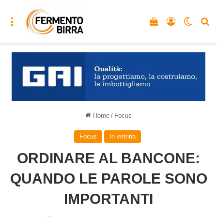
Menu
Vedi il carrello
Accedi
Cambia
C
Home
/
Focus
Focus
In vetrina
ORDINARE AL BANCONE:
QUANDO LE PAROLE SONO
IMPORTANTI