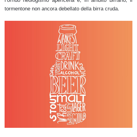
l’orrido neologismo apericena e, in ambito birrario, il
tormentone non ancora debellato della birra cruda.