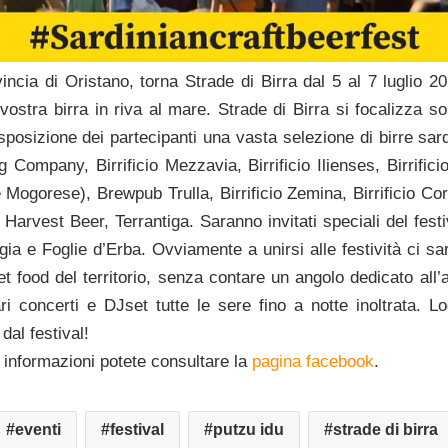
incia di Oristano, torna Strade di Birra dal 5 al 7 luglio 201
vostra birra in riva al mare. Strade di Birra si focalizza sop
sposizione dei partecipanti una vasta selezione di birre sarde.
 Company, Birrificio Mezzavia, Birrificio Ilienses, Birrific
le Mogorese), Brewpub Trulla, Birrificio Zemina, Birrificio Cor
Harvest Beer, Terrantiga. Saranno invitati speciali del festiv
gia e Foglie d’Erba. Ovviamente a unirsi alle festività ci sa
et food del territorio, senza contare un angolo dedicato all’a
i concerti e DJset tutte le sere fino a notte inoltrata. Lod
dal festival!
 informazioni potete consultare la
pagina facebook
.
eventi
festival
putzu idu
strade di birra