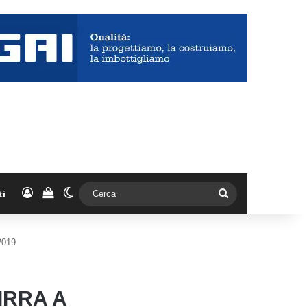
Accedi
Vedi il carrello
Cambia aspetto
Cerca
ti
 2019
IRRA A