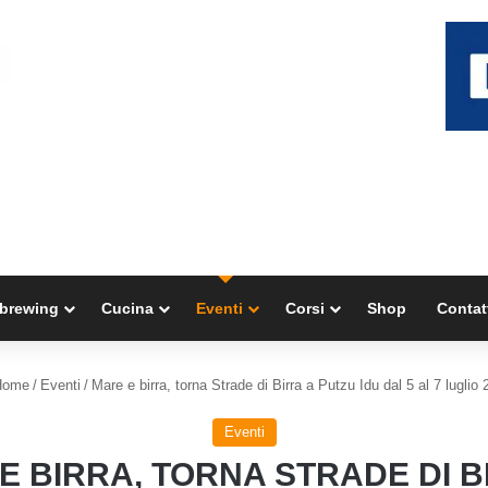
brewing
Cucina
Eventi
Corsi
Shop
Contat
ome
/
Eventi
/
Mare e birra, torna Strade di Birra a Putzu Idu dal 5 al 7 luglio
Eventi
E BIRRA, TORNA STRADE DI B