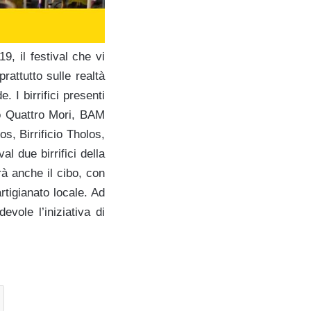
9, il festival che vi
rattutto sulle realtà
 I birrifici presenti
io Quattro Mori, BAM
os, Birrificio Tholos,
al due birrifici della
rà anche il cibo, con
rtigianato locale. Ad
evole l’iniziativa di