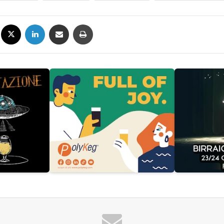
Facebook
X
LinkedIn
Condividi via mail
Stampa