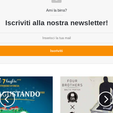
Ami la birra?
Iscriviti alla nostra newsletter!
Nuove
birre
da
Ritual
Lab,
Kashmir,
Birrificio