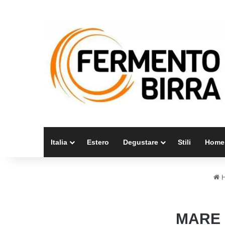
Italia
Estero
Degustare
Stili
Home
H
MARE 