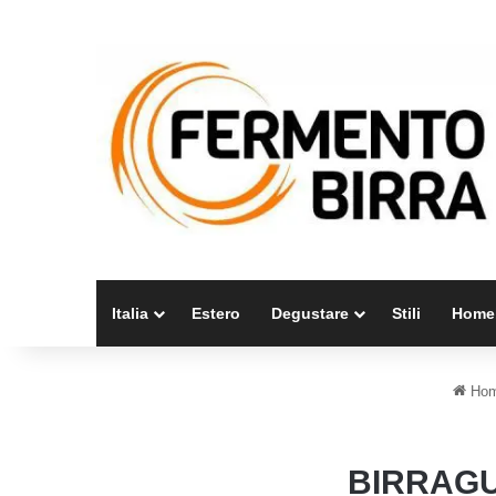
Italia
Estero
Degustare
Stili
Home
Ho
BIRRAGU