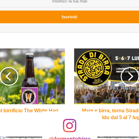
Mare
e
birra,
torna
Strade
di
Birra
a
Putzu
Idu
 birrificio The White Hag
Mare e birra, torna Strad
dal
Idu dal 5 al 7 lu
5
al
7
@fermentobirra