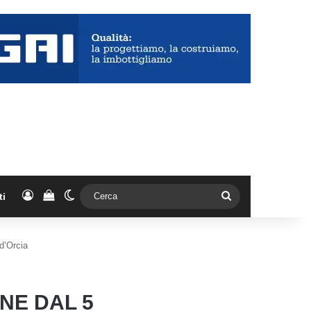
Accedi
Vedi il carrello
Cambia aspetto
Cerca
ti
d’Orcia
NE DAL 5