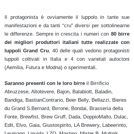
Il protagonista è ovviamente il luppolo in tante sue
manifestazioni e da tanti “cru” diversi per sottolinearne
le differenze. Sempre in crescita i numeri con
80 birre
dei migliori produttori italiani tutte realizzate con
luppoli Grand Cru
, 40 delle quali vedono protagonisti
luppoli coltivati in Italia e 4 con varietali autoctoni
(Aemilia, Futura e Modna) o sperimentali.
Saranno presenti con le loro birre
il Birrificio
Abruzzese, Altotevere, Bajon, Balabiott, Baladin,
Bandiga, BastianContrario, Beer Belly, Bellazzi, Bieres
du Grand S.Bernard, Birrone, Bondai, Brasseria della
Fonte, Brewfist, Brew Gruff, Dada, DoppioMalto, Dulac,
Edit, Elvo, Gaia, Giustospirito, LA Brewery, Labeerinto,
Leumann, Liquida, LZO, Mastino, Mister B, Muttnik,