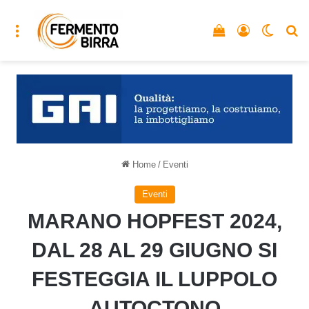
Menu
Vedi il carrello
Accedi
Cambia
C
Home
/
Eventi
Eventi
MARANO HOPFEST 2024,
DAL 28 AL 29 GIUGNO SI
FESTEGGIA IL LUPPOLO
AUTOCTONO