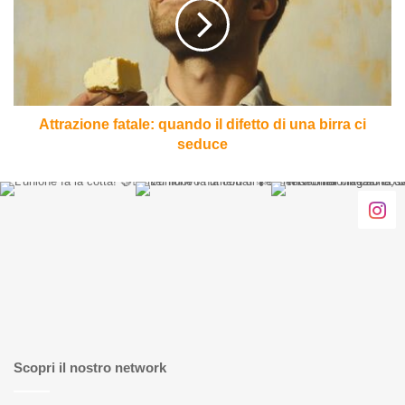
il
difetto
di
una
birra
ci
seduce
Attrazione fatale: quando il difetto di una birra ci
seduce
Scopri il nostro network