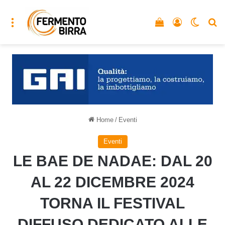
Menu
Vedi il carrello
Accedi
Cambia
C
Home
/
Eventi
Eventi
LE BAE DE NADAE: DAL 20
AL 22 DICEMBRE 2024
TORNA IL FESTIVAL
DIFFUSO DEDICATO ALLE