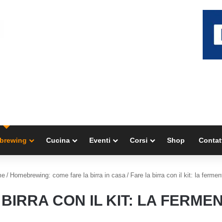
brewing
Cucina
Eventi
Corsi
Shop
Contat
e
/
Homebrewing: come fare la birra in casa
/
Fare la birra con il kit: la ferme
 BIRRA CON IL KIT: LA FERME