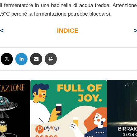
il fermentatore in una bacinella di acqua fredda. Attenzion
 15°C perché la fermentazione potrebbe bloccarsi.
<
INDICE
Facebook
X
LinkedIn
Condividi via mail
Stampa