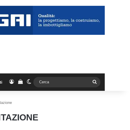
Accedi
Vedi il carrello
Cambia aspetto
Cerca
ti
ntazione
NTAZIONE