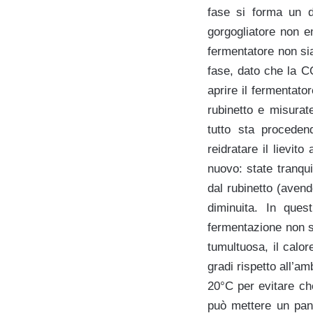
fase si forma un d
gorgogliatore non e
fermentatore non si
fase, dato che la CO
aprire il fermentato
rubinetto e misurat
tutto sta procede
reidratare il lievit
nuovo: state tranqui
dal rubinetto (avend
diminuita. In ques
fermentazione non su
tumultuosa, il calo
gradi rispetto all’a
20°C per evitare ch
può mettere un pan