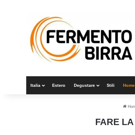
Italia
Estero
Degustare
Stili
Home
Hom
FARE LA