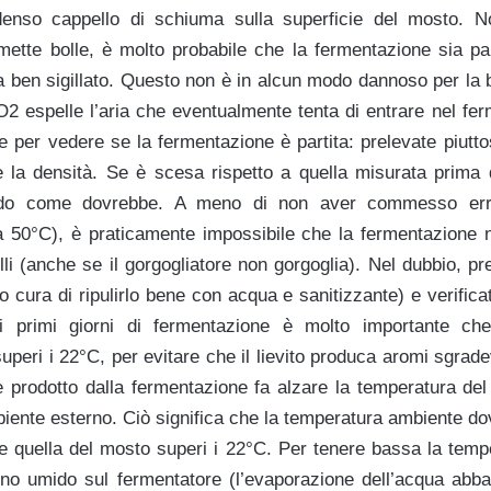
enso cappello di schiuma sulla superficie del mosto. No
mette bolle, è molto probabile che la fermentazione sia par
a ben sigillato. Questo non è in alcun modo dannoso per la b
2 espelle l’aria che eventualmente tenta di entrare nel fer
re per vedere se la fermentazione è partita: prelevate piut
e la densità. Se è scesa rispetto a quella misurata prima 
ndo come dovrebbe. A meno di non aver commesso error
o a 50°C), è praticamente impossibile che la fermentazione 
lli (anche se il gorgogliatore non gorgoglia). Nel dubbio, 
o cura di ripulirlo bene con acqua e sanitizzante) e verifica
ti primi giorni di fermentazione è molto importante ch
peri i 22°C, per evitare che il lievito produca aromi sgrade
re prodotto dalla fermentazione fa alzare la temperatura del
mbiente esterno. Ciò significa che la temperatura ambiente do
e quella del mosto superi i 22°C. Per tenere bassa la temp
no umido sul fermentatore (l’evaporazione dell’acqua abba