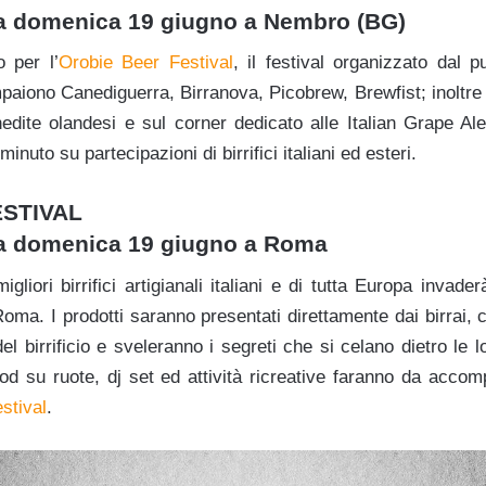
 a domenica 19 giugno a Nembro (BG)
 per l’
Orobie Beer Festival
, il festival organizzato dal
ompaiono Canediguerra, Birranova, Picobrew, Brewfist; inoltre
inedite olandesi e sul corner dedicato alle Italian Grape 
inuto su partecipazioni di birrifici italiani ed esteri.
ESTIVAL
 a domenica 19 giugno a Roma
gliori birrifici artigianali italiani e di tutta Europa invader
Roma. I prodotti saranno presentati direttamente dai birrai,
del birrificio e sveleranno i segreti che si celano dietro le l
ood su ruote, dj set ed attività ricreative faranno da acc
stival
.