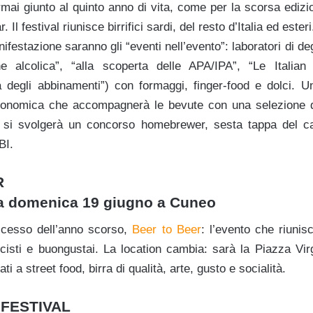
rmai giunto al quinto anno di vita, come per la scorsa edizi
. Il festival riunisce birrifici sardi, del resto d’Italia ed ester
nifestazione saranno gli “eventi nell’evento”: laboratori di de
 alcolica”, “alla scoperta delle APA/IPA”, “Le Italia
 degli abbinamenti”) con formaggi, finger-food e dolci. U
ronomica che accompagnerà le bevute con una selezione di 
rio si svolgerà un concorso homebrewer, sesta tappa del c
BI.
R
 a domenica 19 giugno a Cuneo
ccesso dell’anno scorso,
Beer to Beer
: l’evento che riunisc
icisti e buongustai. La location cambia: sarà la Piazza Vir
ati a street food, birra di qualità, arte, gusto e socialità.
 FESTIVAL