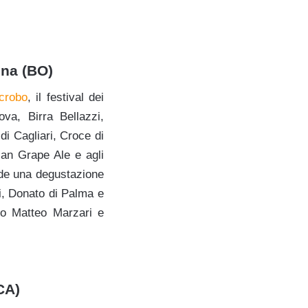
ena (BO)
crobo
, il festival dei
nova, Birra Bellazzi,
di Cagliari, Croce di
lian Grape Ale e agli
vede una degustazione
li, Donato di Palma e
no Matteo Marzari e
CA)