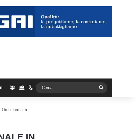
Accedi
Vedi il carrello
Cambia aspetto
Cerca
ti
 Orobie ed altri
NALE IN