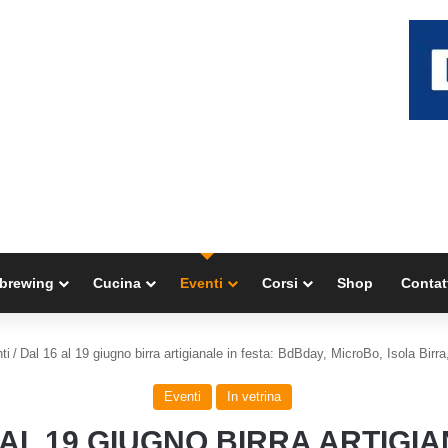
brewing
Cucina
Eventi
Corsi
Shop
Contat
ti
/
Dal 16 al 19 giugno birra artigianale in festa: BdBday, MicroBo, Isola Birra,
Eventi
In vetrina
 AL 19 GIUGNO BIRRA ARTIGIA