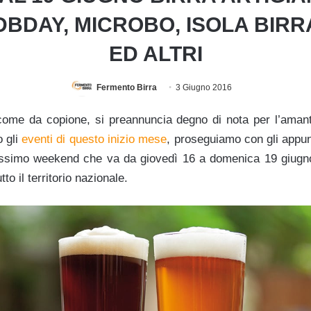
DBDAY, MICROBO, ISOLA BIRR
ED ALTRI
Fermento Birra
3 Giugno 2016
come da copione, si preannuncia degno di nota per l’amant
 gli
eventi di questo inizio mese
, proseguiamo con gli appu
issimo weekend che va da giovedì 16 a domenica 19 giugno
to il territorio nazionale.