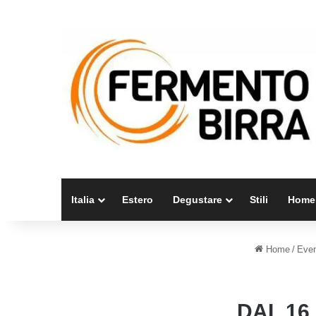
Italia
Estero
Degustare
Stili
Home
Home
/
Even
DAL 16