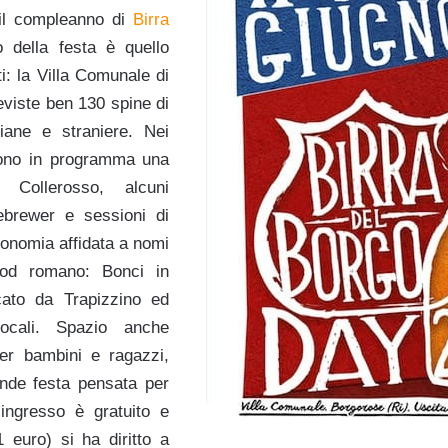
il compleanno di
Birra
ro della festa è quello
i: la Villa Comunale di
viste ben 130 spine di
aliane e straniere. Nei
 sono in programma una
 Collerosso, alcuni
ebrewer e sessioni di
onomia affidata a nomi
food romano: Bonci in
ncato da Trapizzino ed
locali. Spazio anche
 per bambini e ragazzi,
ande festa pensata per
L’ingresso è gratuito e
 euro) si ha diritto a