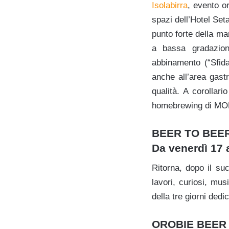
Isolabirra
, evento o
spazi dell’Hotel Setar
punto forte della ma
a bassa gradazione
abbinamento (“Sfida
anche all’area gast
qualità. A corolla
homebrewing di MO
BEER TO BEE
Da venerdì 17
Ritorna, dopo il su
lavori, curiosi, mus
della tre giorni dedic
OROBIE BEER