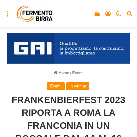
Menu
Vedi il carrello
Accedi
Cambia
C
Home
/
Eventi
Eventi
In vetrina
FRANKENBIERFEST 2023
RIPORTA A ROMA LA
FRANCONIA IN UN