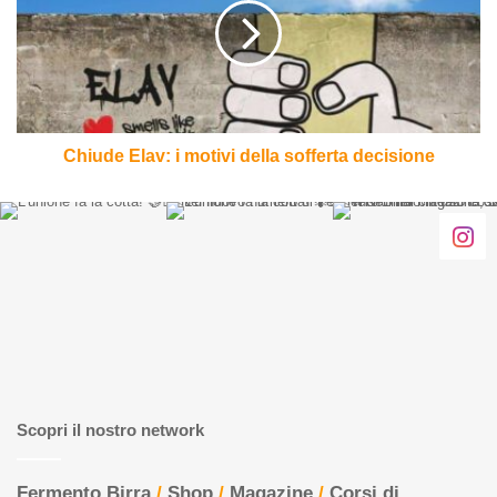
motivi
della
sofferta
decisione
Chiude Elav: i motivi della sofferta decisione
Scopri il nostro network
Fermento Birra
/
Shop
/
Magazine
/
Corsi di