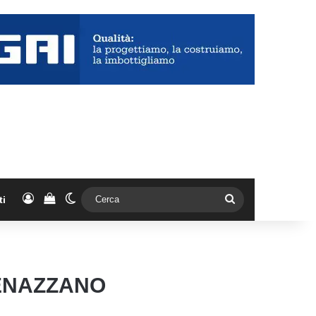
Accedi
Vedi il carrello
Cambia aspetto
Cerca
ti
GENAZZANO