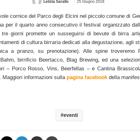
Letizia Sarallo
25 Giugno 2018
vole cornice del Parco degli Elcini nel piccolo comune di Ge
 per il quarto anno consecutivo il festival organizzato dal
 tre giorni promette un susseguirsi di bevute di birra artig
amenti di cultura birraria dedicati alla degustazione, agli st
ica a pranzo, su prenotazione). Alle spine troveremo R
o Bahm, birrificio Beertacco, Blag Brewing, ed una selezion
tori – Porco Rosso, Vins, Beerfellas – e Cantina Brassicola
 Maggiori informazioni sulla
pagina facebook
della manifes
eventi
Facebook
X
LinkedIn
Condividi via mail
Stampa