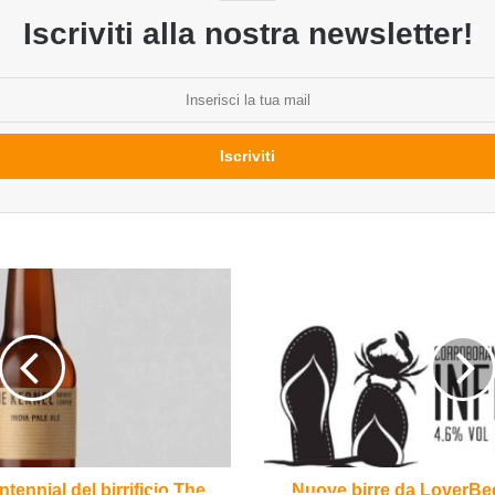
Iscriviti alla nostra newsletter!
Nuove
birre
da
LoverBeer,
Ofelia,
Olmaia,
Hammer,
Lambrate
e
altri
ntennial del birrificio The
Nuove birre da LoverBeer