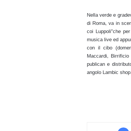
Nella verde e grade
di Roma, va in scena
coi Luppoli”che per
musica live ed appunt
con il cibo (domen
Maccardi, Birrifici
publican e distribu
angolo Lambic shop.