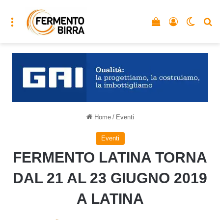
Menu
Vedi il carrello
Accedi
Cambia
C
Home
/
Eventi
Eventi
FERMENTO LATINA TORNA
DAL 21 AL 23 GIUGNO 2019
A LATINA