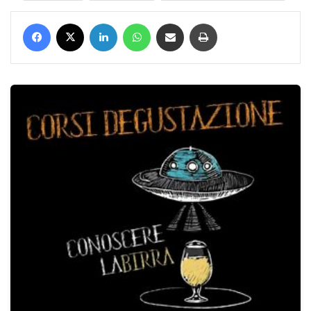
Facebook
X
LinkedIn
WhatsApp
Condividi via mail
Stampa