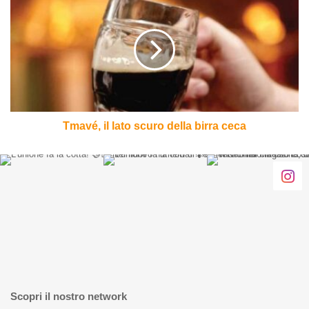
il
lato
scuro
della
birra
ceca
Tmavé, il lato scuro della birra ceca
Scopri il nostro network