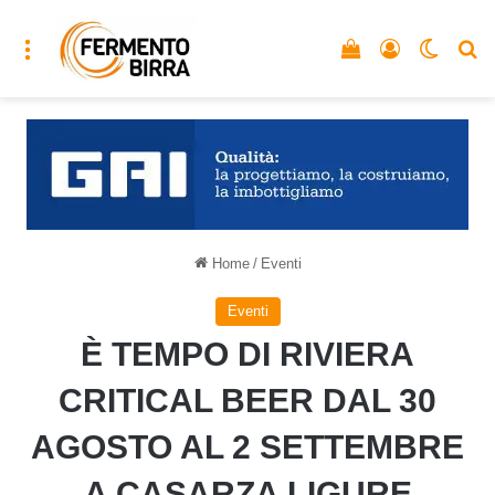
Menu
Vedi il carrello
Accedi
Cambia
C
Home
/
Eventi
Eventi
È TEMPO DI RIVIERA
CRITICAL BEER DAL 30
AGOSTO AL 2 SETTEMBRE
A CASARZA LIGURE