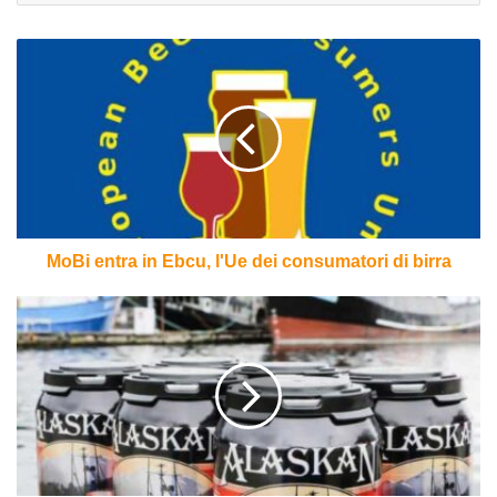
MoBi
entra
in
Ebcu,
l'Ue
dei
consumatori
di
birra
MoBi entra in Ebcu, l'Ue dei consumatori di birra
Birra
in
lattina:
nuovi
lanci
targati
Anchor
e
Alaskan