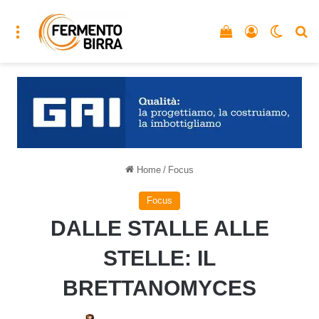
Menu
Vedi il carrello
Accedi
Cambia
C
Home
/
Focus
Focus
DALLE STALLE ALLE
STELLE: IL
BRETTANOMYCES