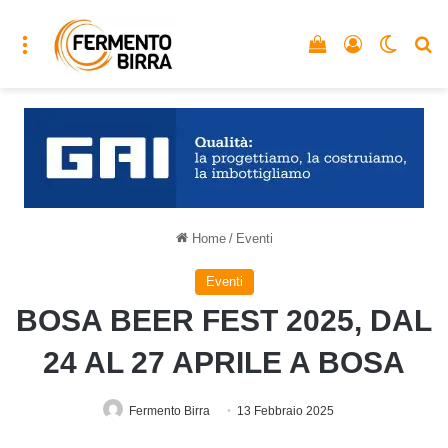
Menu
Vedi il carrello
Accedi
Cambia
C
Home
/
Eventi
Eventi
BOSA BEER FEST 2025, DAL
24 AL 27 APRILE A BOSA
Fermento Birra
13 Febbraio 2025