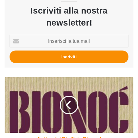
Iscriviti alla nostra
newsletter!
Inserisci
la
tua
mail
Ardiva
del
Birrificio
Bionoc’