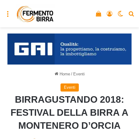
Menu
Vedi il carrello
Accedi
Cambia
C
Home
/
Eventi
Eventi
BIRRAGUSTANDO 2018:
FESTIVAL DELLA BIRRA A
MONTENERO D’ORCIA