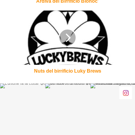
Ardiva del Birrificio Bionoc’
Nuts
del
birrificio
Luky
Brews
Nuts del birrificio Luky Brews