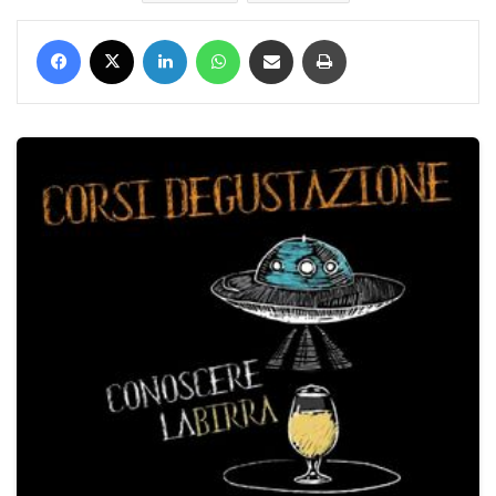
Facebook
X
LinkedIn
WhatsApp
Condividi via mail
Stampa