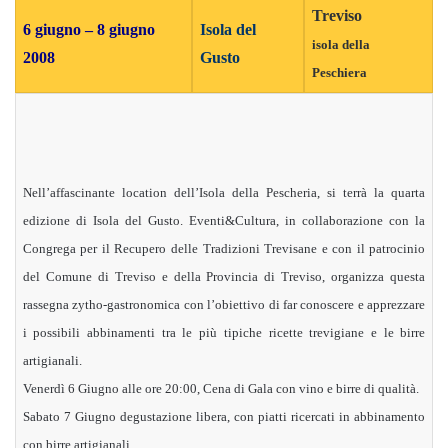
Treviso
6 giugno – 8 giugno
Isola del
isola della
2008
Gusto
Peschiera
Nell’affascinante location dell’Isola della Pescheria, si terrà la quarta
edizione di Isola del Gusto. Eventi&Cultura, in collaborazione con la
Congrega per il Recupero delle Tradizioni Trevisane e con il patrocinio
del Comune di Treviso e della Provincia di Treviso, organizza questa
rassegna zytho-gastronomica con l’obiettivo di far conoscere e apprezzare
i possibili abbinamenti tra le più tipiche ricette trevigiane e le birre
artigianali.
Venerdì 6 Giugno alle ore 20:00, Cena di Gala con vino e birre di qualità.
Sabato 7 Giugno degustazione libera, con piatti ricercati in abbinamento
con birre artigianali.