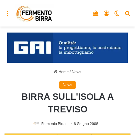
Menu
Vedi il carrello
Accedi
Cambia
C
Home
/
News
News
BIRRA SULL'ISOLA A
TREVISO
Fermento Birra
6 Giugno 2008