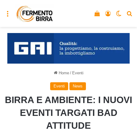
Menu
Vedi il carrello
Accedi
Cambia
C
Home
/
Eventi
Eventi
News
BIRRA E AMBIENTE: I NUOVI
EVENTI TARGATI BAD
ATTITUDE