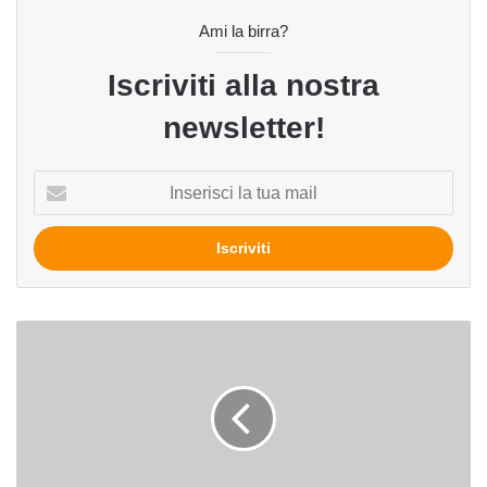
Ami la birra?
Iscriviti alla nostra
newsletter!
Inserisci
la
tua
mail
United
Indi
Pubs:
la
passione
per
la