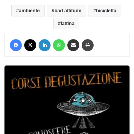
ambiente
bad attitude
bicicletta
lattina
Facebook
X
LinkedIn
WhatsApp
Condividi via mail
Stampa