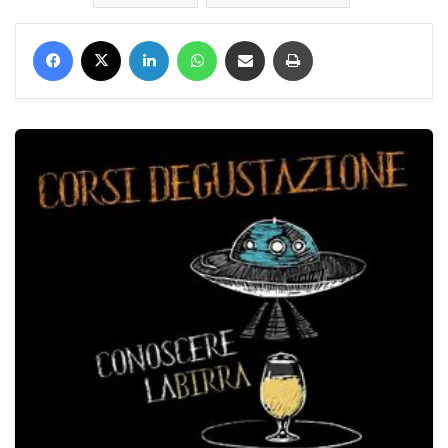
Facebook
X
LinkedIn
WhatsApp
Condividi via mail
Stampa