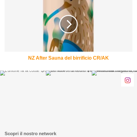
After
Sauna
del
birrificio
CR/AK
NZ After Sauna del birrificio CR/AK
Scopri il nostro network