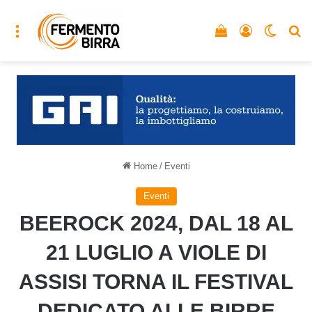
Menu
Vedi il carrello
Accedi
Cambia
C
Home
/
Eventi
Eventi
BEEROCK 2024, DAL 18 AL
21 LUGLIO A VIOLE DI
ASSISI TORNA IL FESTIVAL
DEDICATO ALLE BIRRE