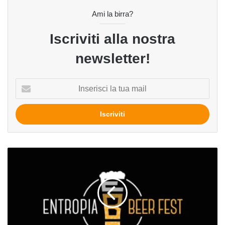
Ami la birra?
Iscriviti alla nostra
newsletter!
Inserisci
la
tua
mail
Entropia
Beer
Festival
2024,
dal
17
al