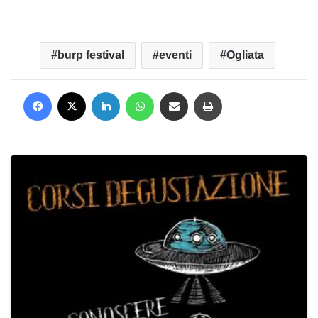
burp festival
eventi
Ogliata
Facebook
X
LinkedIn
WhatsApp
Condividi via mail
Stampa