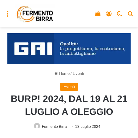
Menu
Vedi il carrello
Accedi
Cambia
C
Home
/
Eventi
Eventi
BURP! 2024, DAL 19 AL 21
LUGLIO A OLEGGIO
Fermento Birra
13 Luglio 2024