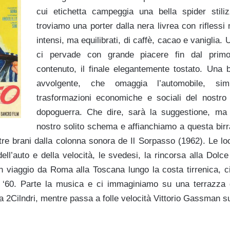
cui etichetta campeggia una bella spider stiliz
troviamo una porter dalla nera livrea con rifless
intensi, ma equilibrati, di caffè, cacao e vaniglia.
ci pervade con grande piacere fin dal prim
contenuto, il finale elegantemente tostato. Una b
avvolgente, che omaggia l’automobile, sim
trasformazioni economiche e sociali del nostr
dopoguerra. Che dire, sarà la suggestione, ma
nostro solito schema e affianchiamo a questa birr
tre brani dalla colonna sonora de Il Sorpasso (1962). Le loca
dell’auto e della velocità, le svedesi, la rincorsa alla Dolce
n viaggio da Roma alla Toscana lungo la costa tirrenica, c
nni ‘60. Parte la musica e ci immaginiamo su una terrazza d
a 2Cilndri, mentre passa a folle velocità Vittorio Gassman s