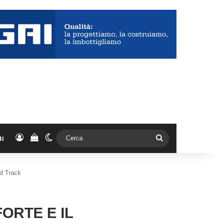
Accedi
Vedi il carrello
Cambia aspetto
Cerca
ti
nd Track
FORTE E IL