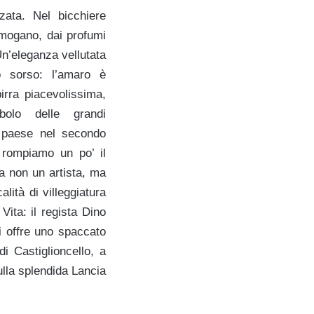
zata. Nel bicchiere
i mogano, dai profumi
 Un’eleganza vellutata
o sorso: l’amaro è
irra piacevolissima,
bolo delle grandi
o paese nel secondo
 rompiamo un po’ il
a non un artista, ma
lità di villeggiatura
 Vita: il regista Dino
i offre uno spaccato
i Castiglioncello, a
ulla splendida Lancia