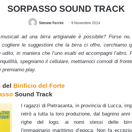
SORPASSO SOUND TRACK
Simone Ferrini
9 Novembre 2014
 musicali ad una birra artigianale è possibile? Forse no
cogliere le suggestioni che la birra ci offre, cerchiamo q
udito, in maniera che l’uno esalti ed accompagni l’altro. P
anquillità, spegniamo il cellulare, mettiamoci comodi di front
 e premiamo play.
i
del
Birificio del Forte
passo
Sound Track
I ragazzi di Pietrasanta, in provincia di Lucca, im
retrò a tutta la loro produzione, dal bagnino ann
righe del logo, ai nomi stessi delle bir
l’immaginario marittimo d’epoca. Non fa eccezion