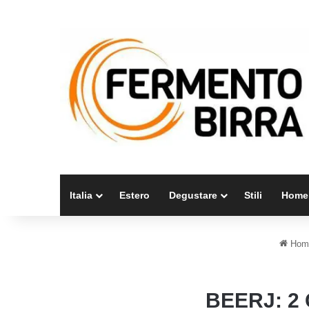
Italia
Estero
Degustare
Stili
Home
Hom
BEERJ: 2 