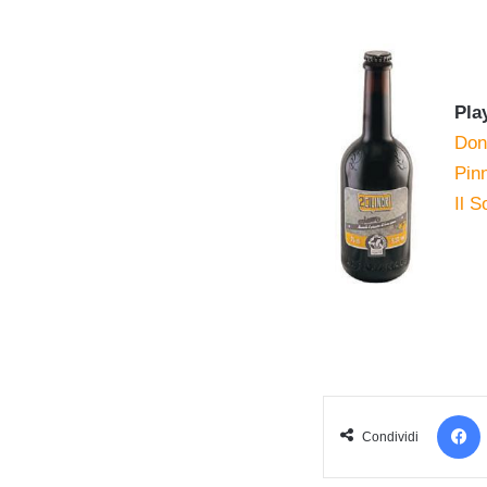
f
f
Play
Don’
Pinn
Il 
Condividi