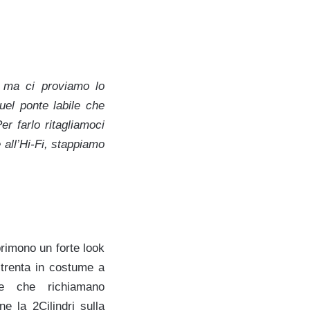
, ma ci proviamo lo
uel ponte labile che
er farlo ritagliamoci
e all’Hi-Fi, stappiamo
primono un forte look
i trenta in costume a
re che richiamano
e la 2Cilindri sulla