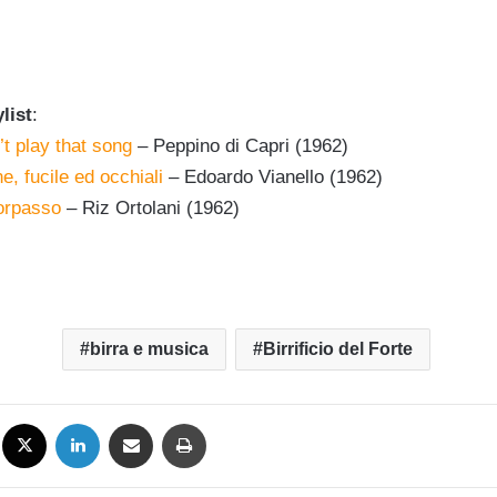
list
:
t play that song
– Peppino di Capri (1962)
e, fucile ed occhiali
– Edoardo Vianello (1962)
Sorpasso
– Riz Ortolani (1962)
birra e musica
Birrificio del Forte
Facebook
X
LinkedIn
Condividi via mail
Stampa