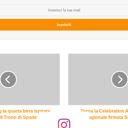
Torna
la
Celebration
Ale,
Harvest
Ipa
stagionale
firmata
Sierra
Nevada
a quarta birra ispirata
Torna la Celebration A
e Il Trono di Spade
stagionale firmata 