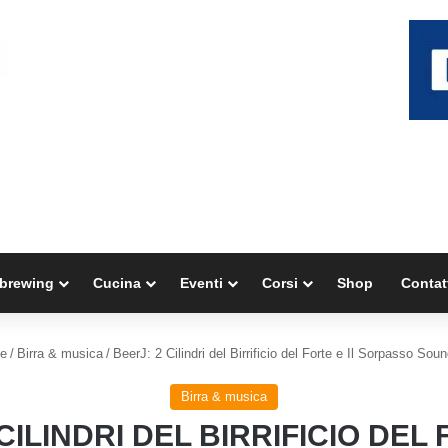
brewing
Cucina
Eventi
Corsi
Shop
Contat
e
/
Birra & musica
/
BeerJ: 2 Cilindri del Birrificio del Forte e Il Sorpasso Sou
Birra & musica
CILINDRI DEL BIRRIFICIO DEL 